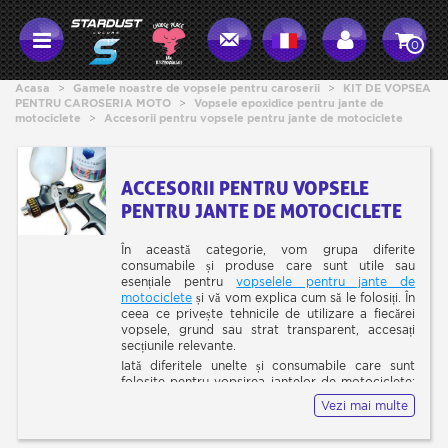
0
Acasa
>
Gamele noastre de vopsele pentru caroserii
>
KIT DE VOPSEA
PENTRU CAROSERIA MOTO
>
Vopsele epoxidice pentru jante de
motociclete
>
Accesorii pentru vopsele pentru jante de motociclete
ACCESORII PENTRU VOPSELE
PENTRU JANTE DE MOTOCICLETE
În această categorie, vom grupa diferite
consumabile și produse care sunt utile sau
esențiale pentru
vopselele pentru jante de
motociclete
și vă vom explica cum să le folosiți. În
ceea ce privește tehnicile de utilizare a fiecărei
vopsele, grund sau strat transparent, accesați
secțiunile relevante.
Iată diferitele unelte și consumabile care sunt
folosite pentru vopsirea jantelor de motociclete:
mai întâi, să precizăm că pulverizarea se face cu
Vezi mai multe
un aerosol sau cu un pistol.
Dacă pictezi cu o cutie de pulverizare, este într-
adevăr util și practic să folosești mânerul de