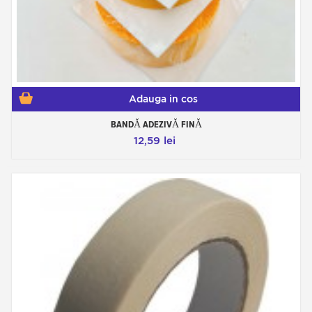
solvenților.
Acest tip de instrument nu este deloc
recomandat pentru vopsele transparente și
vopsele 2K care ar trebui lăsate să se întărească
în liniște departe de toate sursele de curenți de
aer.
Accesorii pentru a face
Adauga in cos
mascare
BANDĂ ADEZIVĂ FINĂ
Daca vrei sa faci desene pe jante, prin metoda
stencil, desigur este posibil. Nu folosim șabloane
12,59 lei
zburătoare, ci mascare cu adeziv:
În acest scop, se folosește bandă standard de
mascare pentru corp, care este așezată plat pe
suprafețe și pe care puteți desena, apoi tăiați ușor
cu tăietoare speciale.
Pentru a crea grafice lungi sau alungite, se
folosesc linii adezive subțiri, care sunt perfect
potrivite pentru acest tip de lucru de precizie.
Tipuri de vopsea pentru jante pentru motociclete