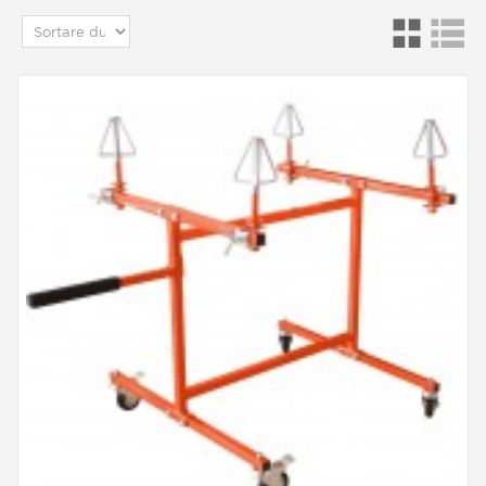
plastic pentru pulverizator, care facilitează
mișcarea, îți permite să reglezi presiunea pe
butonul de pulverizare, ca un pistol adevărat, dar
evită și orice oboseala degetelor.
Ce alegere pentru o armă? Arme mici sau mari?
Alegerea unui mini pistol HVLP este înțeleaptă
deoarece avem nevoie doar de puțină vopsea
pentru a vopsi cele 2 roți și nu există piese care
să poată necesita atât de multă mișcare a
încheieturii mâinii, mai ales în interiorul roții.
Desigur, dacă vă gândiți la un pistol de
pulverizare, gândiți-vă la conectorii rapidi,
furtunul și filtrul de aer pentru o lucrare curată.
Alte accesorii pentru
vopsirea jantelor de
motociclete
Să trecem la consumabilele mici, în special cele
folosite de toți pictorii profesioniști:
Abrazivi manuali: exista in principal doua tipuri,
care sunt foi, pentru a fi folosite cu sau fara apa
(slefuirea umeda ofera o abraziune mai moale
sau mai fina) si bureti. Acestea din urmă au mai