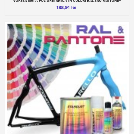
VOPSEA MATĂ POLIURETANICĂ ÎN CULORI RAL SAU PANTONE®
188,91 lei