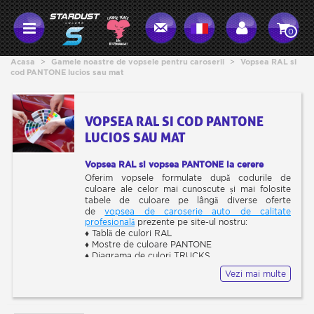
0
Acasa
>
Gamele noastre de vopsele pentru caroserii
>
Vopsea RAL si
cod PANTONE lucios sau mat
VOPSEA RAL SI COD PANTONE
LUCIOS SAU MAT
Vopsea RAL si vopsea PANTONE la cerere
Oferim vopsele formulate după codurile de
culoare ale celor mai cunoscute și mai folosite
tabele de culoare pe lângă diverse oferte
de
vopsea de caroserie auto de calitate
profesională
prezente pe site-ul nostru:
♦ Tablă de culori RAL
♦ Mostre de culoare PANTONE
♦ Diagrama de culori TRUCKS
♦ Mostre NCS
Vezi mai multe
♦ diagramă de culori INDUSTRIE
Oferim mai multe oferte de ambalare pentru
vopsea RAL:
♦ truse la ghivece de la 0,8L la 8L