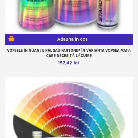
rezistente. Acestea sunt vopsele de tip lucios
direct, cum ar fi pe caroserii auto, camioane,
remorci, rulote, etc. Ofertele noastre includ lacul
si intaritorul acestuia.
3 - Vopsele mate 2C
2C pentru 2 componente: acestea sunt lacuri
poliuretanice mate care oferă un nivel excelent
de rezistență, în special la substanțe chimice și
Adauga in cos
intemperii. Ofertele includ întăritor și diluant.
VOPSELE ÎN NUANȚE RAL SAU PANTONE® ÎN VARIANTA VOPSEA MATĂ
CARE NECESITĂ LĂCUIRE
157,42 lei