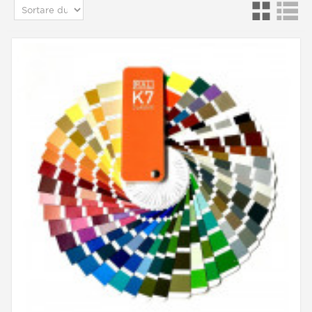
♦ Aerosoli 1C sau 2C
Oferim mai multe tipuri de finisaje pe bază de
solvenți (cod Pantone și vopsea RAL)
♦ Vopsea de bază mată 1K pentru lac
♦ Finisaj lucios 2C (poliuretan bicomponent)
♦ Finisaj mat lucios 2C (poliuretan bicomponent)
► De asemenea, putem produce toate vopselele
de tip industrial, pentru charente sau pardoseli
de exemplu, cu toate culorile din tabele de
culori.
Culorile diagramelor de culori „RAL” și
„PANTONE” sunt produse imediat și livrăm în 24
de ore în Franța și 48/72 de ore în Europa.
Cum să alegi codul Pantone sau vopseaua RAL?
Pe fiecare dintre paginile de produse de mai jos,
am pus la dispoziție în partea de jos a paginii,
cartonașele color „RAL” sau „PANTONE” în ​​
format PDF. Desigur, culorile ecranului nu sunt
exact culorile reale.
Dacă alegerea dvs. nu se bazează în mod specific
pe un cod de culoare exact, atunci vă invităm să
mergeți la un magazin de bricolaj sau vopsea
decorativă, unde o diagramă de culori „fizică”
RAL sau PANTONE pentru carton este
întotdeauna disponibilă.
Nu, nu este posibilă convertirea culorilor