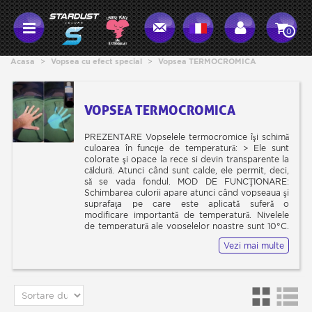
0
Acasa
>
Vopsea cu efect special
>
Vopsea TERMOCROMICA
VOPSEA TERMOCROMICA
PREZENTARE Vopselele termocromice îşi schimă
culoarea în funcţie de temperatură: > Ele sunt
colorate şi opace la rece si devin transparente la
căldură. Atunci când sunt calde, ele permit, deci,
să se vada fondul. MOD DE FUNCŢIONARE:
Schimbarea culorii apare atunci când vopseaua şi
suprafaţa pe care este aplicată suferă o
modificare importantă de temperatură. Nivelele
de temperatură ale vopselelor noastre sunt 10°C,
32°C sau 50°C. Efectul se produce instantaneu,
Vezi mai multe
în cazul răcirii sau încălzirii. Culoarea este mai
mult sau mai puţin opacă şi se decolorează uşor o
dată cu apropierea de nivelul sau de temperatură,
apoi trece deodată de la colorat/opac la
transparent. CE FOND SĂ UTILIZAŢI? Alegerea
culorii fondului este foarte importantă, deoarece