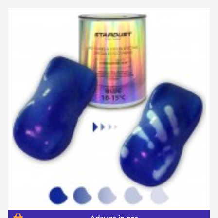
culoarea fondului apare atunci când vopseaua
termocromică devine transparentă: astfel
recomandăm utilizarea unui fond alb sau a unei
culori mai deschise decât vopseaua
termocromică pentru a crea un contrast. Dacă,
de exemplu, aplicaţi o vopsea termocromică roşie
pe un substrat galben, veţi obţine apoi un efect
final termocromic roşu (la rece) spre galben (la
cald). Putem folosi şi vopsele în culori vii, de
exemplu: vopsele fluorescente. Nu se pot folosi
vopsele perlate sau de alt tip pentru că atunci
când este transparentă, vopseaua termocromică
nu este limpede. MOD DE APLICARE:
Instrucţiunile sunt simple: se aplică de preferinţă
cu pistolul. Se poate aplica şi cu pensula sau cu
rola. Se foloseşte un fond de culoare deschisă,
şlefuit şi curăţat, se aplică straturile de vopsea
(între 4 şi 6) până ce acoperirea este completă.
Temperatura ambientală sau aerul pe care îl suflă
pistolul pot influenţa starea vopselei: o bună
modalitate de a verifica dacă s-a aplicat
suficientă vopsea este expunerea obiectului
vopsit la o sursa de căldură sau de frig. DURATĂ:
Temperaturile termocromice pot trece prin 10
000 de schimbări de culoare. Lăcuire: Utilizată pe
un automobil sau pentru exterior, este necesară
aplicarea lacului nostru cu protecţie UV pentru a
mări protecţia împotriva razelor soarelui, care
pot deteriora vopseaua termocromică foarte