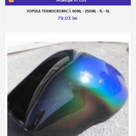
Adauga in cos
rapid (găsiţi lacul cu protecţie UV în rubrica
'Lacuri' sau aditivul de protecţie UV concentrat în
VOPSEA TERMOCROMICĂ 60ML - 250ML - 1L - 5L
rubrica 'Aditivi'). De asemenea, trebuie evitată
79,03 lei
expunerea îndelungată a vopselelor
termocromice la temperaturi înalte (peste 75°C).