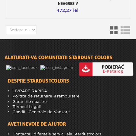
NEAGRESIV
472,27 lei
ALATURATI-VA COMUNITATII STARDUST COLORS
DESPRE STARDUSTCOLORS
LIVRARE RAPIDA
Politica de returnare și rambursare
Garantiile noastre
Termeni Legali
Conditii Generale de Vanzare
AVETI NEVOIE DE AJUTOR
Contactați diferitele servicii ale Stardustcolors