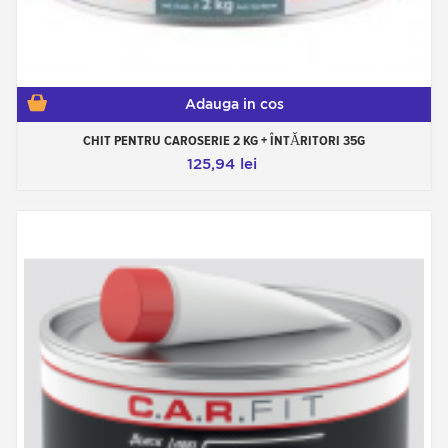
umplut, deoarece umplutura trebuie aplicată pe
întreaga zonă din jurul impactului.
După ce s-au întărit, materialele de umplutură
pentru corp trebuie șlefuite înainte de a fi
amorsate. Se foloseste un granul de slefuire intre
180 si 320, de la inceputul pana la sfarsitul
Adauga in cos
procesului de slefuire.
Este absolut necesar să amorsați umplutura auto
CHIT PENTRU CAROSERIE 2 KG + ÎNTĂRITORI 35G
înainte de a aplica vopseaua. Doar un grund
poate crea condiții perfecte de suprafață pentru a
125,94 lei
primi vopseaua.
Pe ce substraturi pot fi
aplicate materiale de
umplutură pentru corp?
Toate materialele pot fi potrivite pentru a primi
umplutura, atâta timp cât sunt șlefuite.
Majoritatea metalelor pot fi acoperite direct cu
material de umplutură. Într-adevăr, materialele de
umplutură permit aderența directă fără un grund
de aderență pe majoritatea metalelor feroase și,
de asemenea, neferoase. Cu toate acestea, este
esențial să șlefuiți în mod corespunzător tabla și să
o degresați înainte de a aplica materialul de