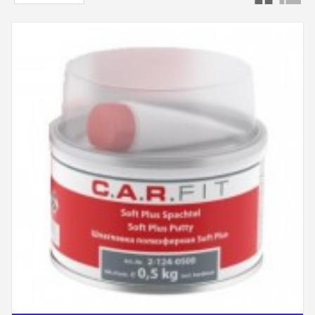
care vopsitorul de caroserie are nevoie pentru a
corecta în urma impacturilor sau zgârieturilor
semnificative.
Etapa de aplicare a umpluturii pe o mașină vine
imediat după îndepărtarea adânciturii. Umplutura
poate fi aplicată în grosimi cuprinse între 1 mm și
2 cm, fără a provoca nicio contracție în timpul
întăririi și uscării.
Umpluturile auto sunt rășini care se usucă cu
ajutorul unui catalizator colorat. Colorarea
catalizatorului asigură un amestec uniform. Odată
ce catalizatorul este adăugat și amestecat în
umplutură, întărirea este extrem de rapidă.
Umplutura se întărește în doar câteva minute și
poate fi șlefuită imediat.
Diferite tipuri de
umpluturi pentru
corp
În cadrul familiei de umpluturi utilizate în
meseriile profesionale de vopsit, există umpluturi
tradiționale auto (o pastă groasă de culoare roz)
folosite pentru orice tip de aplicație.