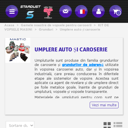
0
Acasa
>
Gamele noastre de vopsele pentru caroserii
>
KIT DE
VOPSELE MASINI
>
Grunduri
>
Umplere auto și caroserie
UMPLERE AUTO ȘI CAROSERIE
Umpluturile sunt produse din familia grundurilor
de caroserie și
grundurilor de aderență
utilizate
în vopsirea caroseriei auto, dar și în vopsirea
industrială, care preiau conducerea în diferitele
etape ale sistemelor de vopsire. Acestea sunt
aplicate ca agent de nivelare și de umplere direct
pe foile metalice goale, înainte de grunduri de
umplutură, vopsele și vopsele transparente.
Materialele de umplutură pentru corp sunt pe
bază de rășini, fie epoxidice, fie poliester, infuzate
Vezi mai multe
cu micro pulberi, care le conferă proprietățile lor
de umplere, rezistență ridicată și șlefuire ușoară.
Umpluturile pentru corp se prezintă sub formă de
paste groase, însoțite de un întăritor. Sunt
folosite pentru a umple și nivela suprafețele de