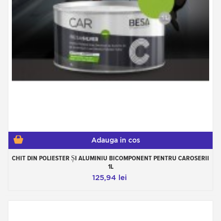
umplutură: dacă s-a aplicat prea mult material de
umplutură, se va petrece mult timp șlefuind. Pe
de altă parte, dacă cantitatea aplicată este
insuficientă, va trebui să aplicați din nou un strat
de umplutură.
După întărirea completă (aproximativ 5 până la 10
minute), puteți trece la etapa de șlefuire, folosind
întotdeauna o șlefuitor sau un bloc de șlefuit.
Grunduri în ghivece
Colorat Chrome
Adauga in cos
CHIT DIN POLIESTER ȘI ALUMINIU BICOMPONENT PENTRU CAROSERII
1L
125,94 lei