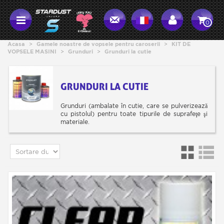
0
Acasa
>
Gamele noastre de vopsele pentru caroserii
>
KIT DE
VOPSELE MASINI
>
Grunduri
>
Grunduri la cutie
GRUNDURI LA CUTIE
Grunduri (ambalate în cutie, care se pulverizează
cu pistolul) pentru toate tipurile de suprafeţe şi
materiale.