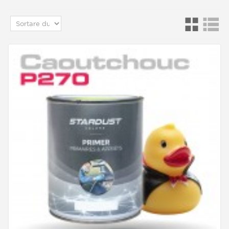
vopsi un momeală.
Desigur, nu recomandăm utilizarea unei pensule,
pentru niciunul dintre pașii de la amorsare la
lăcuire.
Decoy Paint Choices
Stardust oferă culori multi-coat pentru a
accentua nuanțele și intensitatea efectelor irizate.
Atât în ​​acrilice pe bază de apă, cât și în vopsele
pe bază de solvent, oferim o gamă largă de culori
speciale, cum ar fi efecte holografice, cromate,
aurii, fluorescente sau fosforescente ....
Compoziția vopselelor
Pentru a obține diferitele culori pe corpul
momealelor cu aerograful sau pistolul de
pulverizare,
unii preferă să picteze cu vopsele pe bază de apă,
în timp ce altora le place să folosească vopsele
pe bază de solvent.
Diferența? Primele nu sunt dăunătoare și inodor,
deci pot fi utilizate în interior. Acesta din urmă
trebuie utilizat în mini-cabine sau în aer liber.
Suprafețe pentru momeli
Lacuirea are o funcție duală, atât estetică, cât și
de protecție.
Avem tehnici pentru finisaje ultra lucioase, ultra
dure, cu niveluri ridicate de rezistență.
Luciul este creat de lac, dezvăluie sclipici și