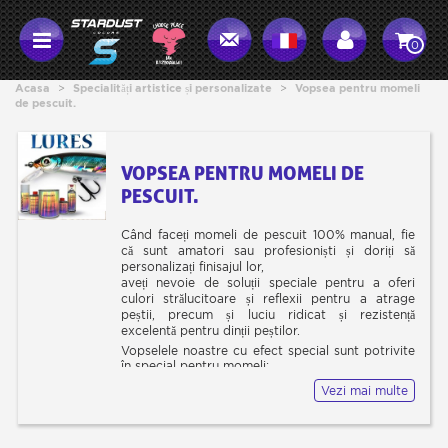
0
Acasa
>
Specialități artistice și personalizate
>
Vopsea pentru momeli
de pescuit.
VOPSEA PENTRU MOMELI DE
PESCUIT.
Când faceți momeli de pescuit 100% manual, fie
că sunt amatori sau profesioniști și doriți să
personalizați finisajul lor,
aveți nevoie de soluții speciale pentru a oferi
culori strălucitoare și reflexii pentru a atrage
peștii, precum și luciu ridicat și rezistență
excelentă pentru dinții peștilor.
Vopselele noastre cu efect special sunt potrivite
în special pentru momeli:
Este imposibil să enumerăm toate efectele
Vezi mai multe
noastre aici, dar am pregătit o selecție frumoasă
a principalelor produse pentru creațiile dvs.
Pregătirea momelilor