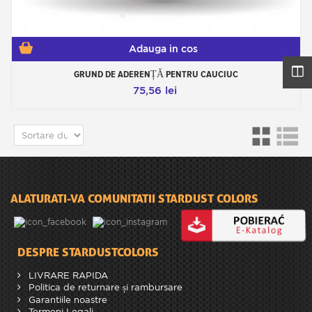
îmbunătățește culorile.
Lacul este un strat superior care protejează
momeala de oxidare, apă, sare și, de asemenea,
de dinții de pește.
Adauga in cos
Stardust oferă o gamă largă de soluții de lăcuire
de la rășini epoxidice, la lacuri pe bază de apă, la
lacuri pentru corp.
GRUND DE ADERENȚĂ PENTRU CAUCIUC
75,56 lei
ALATURATI-VA COMUNITATII STARDUST COLORS
DESPRE STARDUSTCOLORS
LIVRARE RAPIDA
Politica de returnare și rambursare
Garantiile noastre
Termeni Legali