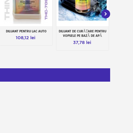
DILUANT PENTRU LAC AUTO
DILUANT DE CURĂȚARE PENTRU
ÎNTĂRIT
Add to cart
Add to cart
Add
VOPSELE PE BAZĂ DE APĂ
108,12 lei
6
37,78 lei