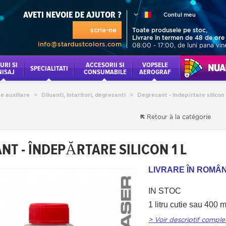
AVETI NEVOIE DE AJUTOR ?
Contul meu
scrie-ne
Toate produsele pe stoc,
Livrare în termen de 48 de ore
info@stardustcolors.com
08:00 - 17:00, de luni pana vin
URI SI
ACCESORII SI
VOPSELE
NUANCI
SPECIALITATI
NISAJ
CONSUMABILE
AEROGRAF
e auxiliare
>
Diluanti, intaritori, degresanti
>
Degresant - îndepărtare silicon 
Retour à la catégorie
NT - ÎNDEPĂRTARE SILICON 1 L
LIVRARE ÎN ROMÂNI
IN STOC
1 litru cutie sau 400 
> Voir descriptif comple