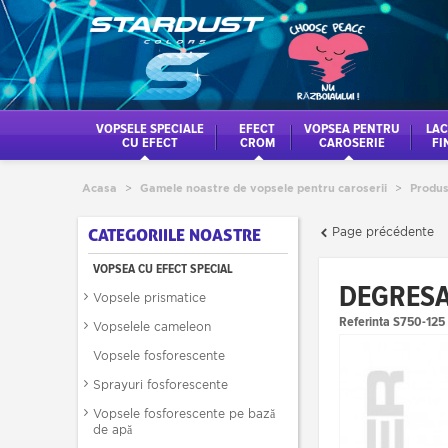
VOPSELE SPECIALE
EFECT
VOPSEA PENTRU
LAC
CU EFECT
CROM
CAROSERIE
FI
Acasa
>
Gamele noastre de vopsele pentru caroserii
>
Produs
Page précédente
CATEGORIILE NOASTRE
VOPSEA CU EFECT SPECIAL
DEGRESA
Vopsele prismatice
Referinta
S750-125
Vopselele cameleon
Vopsele fosforescente
Sprayuri fosforescente
Vopsele fosforescente pe bază
de apă