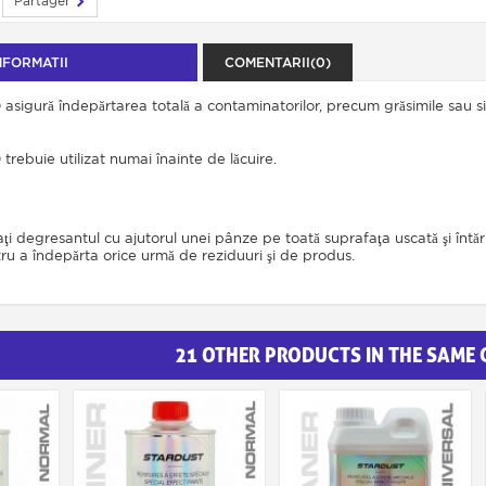
Partager
NFORMATII
COMENTARII(0)
sigură îndepărtarea totală a contaminatorilor, precum grăsimile sau silic
rebuie utilizat numai înainte de lăcuire.
i degresantul cu ajutorul unei pânze pe toată suprafaţa uscată şi întărită
ru a îndepărta orice urmă de reziduuri şi de produs.
21 OTHER PRODUCTS IN THE SAME