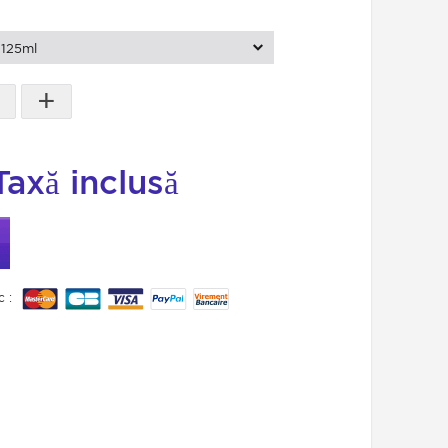
125ml
+
Taxă inclusă
c :