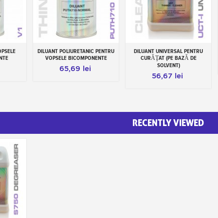
OPSELE
DILUANT POLIURETANIC PENTRU
DILUANT UNIVERSAL PENTRU
Add to cart
Add to cart
NTE
VOPSELE BICOMPONENTE
CURĂŢAT (PE BAZĂ DE
SOLVENT)
65,69 lei
56,67 lei
RECENTLY VIEWED