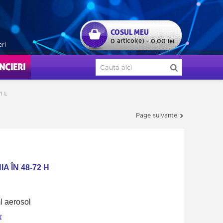
COSUL MEU
articol(e)
0
-
0,00 lei
eri
ERI
1 L
Page suivante
A ÎN 48-72 H
ml aerosol
t