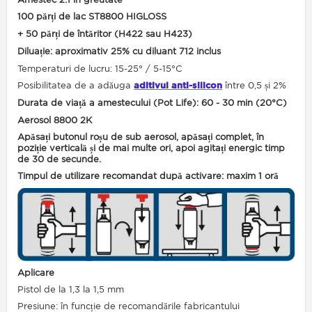
100 părți de lac ST8800 HIGLOSS
+ 50 părți de întăritor (H422 sau H423)
Diluație: aproximativ 25% cu diluant 712 inclus
Temperaturi de lucru: 15-25° / 5-15°C
Posibilitatea de a adăuga
aditivul anti-silicon
între 0,5 și 2%
Durata de viață a amestecului (Pot Life): 60 - 30 min (20°C)
Aerosol 8800 2K
Apăsați butonul roșu de sub aerosol, apăsați complet, în
poziție verticală și de mai multe ori, apoi agitați energic timp
de 30 de secunde.
Timpul de utilizare recomandat după activare: maxim 1 oră
Aplicare
Pistol de la 1,3 la 1,5 mm
Presiune: în funcție de recomandările fabricantului