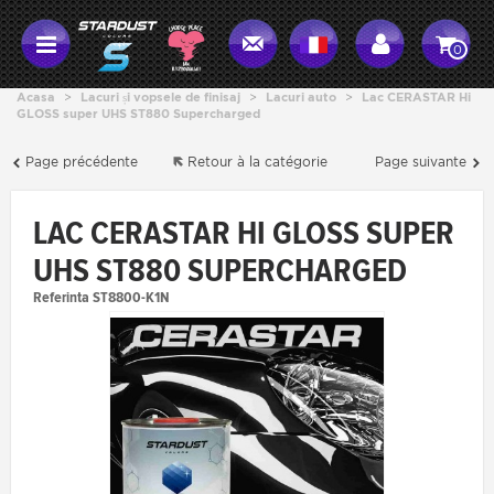
0
Acasa
>
Lacuri și vopsele de finisaj
>
Lacuri auto
>
Lac CERASTAR Hi
GLOSS super UHS ST880 Supercharged
Page précédente
Retour à la catégorie
Page suivante
LAC CERASTAR HI GLOSS SUPER
UHS ST880 SUPERCHARGED
Referinta
ST8800-K1N