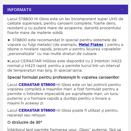
INFORMATII
Lacul ST8800 Hi Gloss este un lac bicomponent super UHS de
calitate superioară, pentru caroserii complete, foarte dens,
rezistent și cu putere mare de acoperire, datorită procentului
foarte mare de materie solidă.
► ST8800 este recomandat în special pentru sistemele de
vopsire cu fulgi metalici (de exemplu,
Metal Flakes
) pentru a
obține o nivelare rapidă, precum și pentru lăcuirea vopselelor
„personalizate” cu mai multe straturi de culoare.
♦Lacul CERASTAR HiGloss este disponibil cu 2 întăritori: H422
normal și H423 rapid, pentru a permite lucrul într-un interval
de temperaturi mai larg, în special iarna.
Special formulat pentru profesioniștii în vopsirea caroseriilor:
Lacul
CERASTAR ST8800
Hi Gloss este un lac potrivit pentru
vopsirea completă a mașinilor mari: a fost formulat pentru a
permite o întindere impecabilă pe suprafețele mari, un luciu
puternic și o formare rapidă a durității pentru o livrare a
mașinii în aceeași zi.
Lacul
CERASTAR ST8800
Hi Gloss poate fi utilizat și pentru
reparații sau retușuri.
O strălucire de 95°
Întăritorul lent permite formarea unui „Gloss” puternic, fără sa