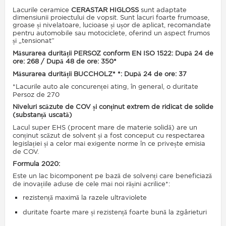
Lacurile ceramice
CERASTAR HIGLOSS
sunt adaptate
dimensiunii proiectului de vopsit. Sunt lacuri foarte frumoase,
groase și nivelatoare, lucioase și ușor de aplicat, recomandate
pentru automobile sau motociclete, oferind un aspect frumos
și „tensionat”
Măsurarea durității PERSOZ conform EN ISO 1522: După 24 de
ore: 268 / După 48 de ore: 350*
Măsurarea durității BUCCHOLZ* *: După 24 de ore: 37
*Lacurile auto ale concurenței ating, în general, o duritate
Persoz de 270
Niveluri scăzute de COV și conținut extrem de ridicat de solide
(substanță uscată)
Lacul super EHS (procent mare de materie solidă) are un
conținut scăzut de solvent și a fost conceput cu respectarea
legislației și a celor mai exigente norme în ce privește emisia
de COV.
Formula 2020:
Este un lac bicomponent pe bază de solvenți care beneficiază
de inovațiile aduse de cele mai noi rășini acrilice*:
rezistență maximă la razele ultraviolete
duritate foarte mare și rezistență foarte bună la zgârieturi