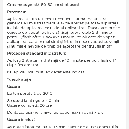
Grosime sugerată: 50-60 µm strat uscat
Procedeu:
Aplicarea unui strat mediu, continuu, urmat de un strat
generos. Primul strat trebuie să fie aplicat pe toată suprafața
înainte de aplicarea celui de-al doilea strat. Daca aveți puține
obiecte de vopsit, trebuie să lăsați suprafețele 2-3 minute
pentru „flash off”*. Dacă aveți mai multe obiecte de vopsit,
aplicați pe toate primul strat și între timp se evaporă solvenții
și nu mai e nevoie de timp de așteptare pentru „flash off”.
Procedeu standard în 2 straturi:
Aplicați 2 straturi la distanță de 10 minute pentru „flash off”
după fiecare strat.
Nu aplicați mai mult lac decât este indicat.
*desolvatație
Uscare
La temperatură de 20°C:
Se usucă la atingere: 40 min
Uscare completă: 20 ore
Duritatea ajunge la nivel aproape maxim după 7 zile
Uscare în etuvă
Așteptați întotdeauna 10-15 min înainte de a usca obiectul în