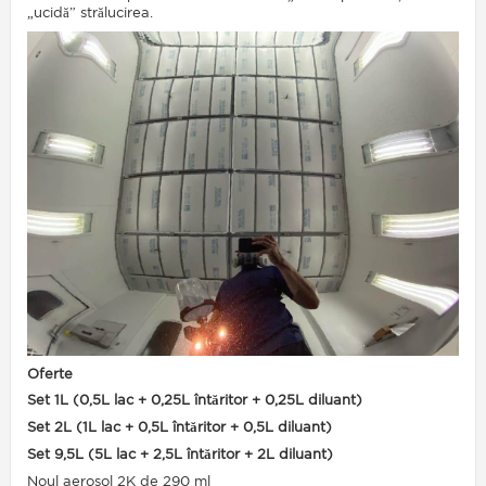
„ucidă” strălucirea.
Oferte
Set 1L (0,5L lac + 0,25L întăritor + 0,25L diluant)
Set 2L (1L lac + 0,5L întăritor + 0,5L diluant)
Set 9,5L (5L lac + 2,5L întăritor + 2L diluant)
Noul aerosol 2K de 290 ml