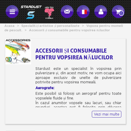
0
Acasa
>
Specialități artistice și personalizate
>
Vopsea pentru momeli
de pescuit.
>
Accesorii și consumabile pentru vopsirea nălucilor
ACCESORII ȘI CONSUMABILE
PENTRU VOPSIREA NĂLUCILOR
Stardust este un specialist în vopsirea prin
pulverizare și, din acest motiv, ne vom ocupa aici
aproape exclusiv de unelte de pulverizare
potrivite pentru vopsirea momeală.
Aerografe:
Este posibil să folosiți un aerograf pentru toate
vopselele fluide și fine.
În cazul anumitor vopsele sau lacuri, sau chiar
grunduri, acestea pot fi folosite prin diluarea
suficientă.
Vezi mai multe
Aerograful este un instrument nu atât de ușor de
utilizat și, prin urmare, stăpânirea acestuia este în
esență o chestiune de a ști cum să îl îngrijești, să îl
întreții și să rezolvi problemele de pulverizare: