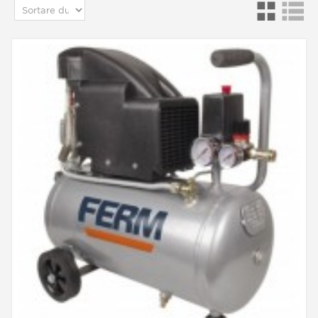
Din acest motiv, pentru a nu adăuga dificultăți,
oferim câteva sfaturi valoroase:
Alegeți un aerograf de calitate: tip BADGER sau
IWATA, mai degrabă decât un aerograf
economic, pentru a avea un instrument robust și
durabil.
Alegeți un aerograf cu o duză mai mare de 0,3
mm și, dacă este posibil, 0,5 mm pentru vopsirea
momeală. Duzele foarte fine sunt rezervate în
esență desenului artistic și lucrărilor de precizie.
Preferați un aerograf de aspirație, mai degrabă
decât un aerograf gravitațional, pentru a avea o
capacitate mai mare de pulverizare a lacurilor.
După toate aceste explicații, veți înțelege că
alegerea noastră merge în mod firesc la BADGER
150, care este un instrument perfect pentru toate
terenurile pentru vopsirea momelilor, datorită
simplității sale, preciziei sale și capacității sale de
a pulveriza toate produsele.
Desigur, veți găsi mai multe opțiuni și accesorii
vizitând categoria noastră de aerografe mari
Pistoale și aerografe
pentru vopsirea