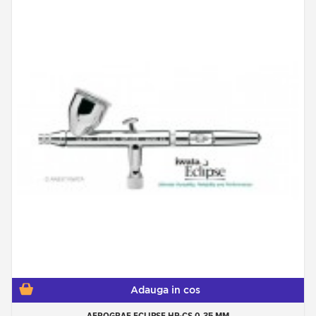
Adauga in cos
AEROGRAF ECLIPSE HP-CS 0.35 MM