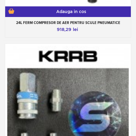
momeală
Adauga in cos
Pistole recomandate pentru vopseaua de
24L FERM COMPRESOR DE AER PENTRU SCULE PNEUMATICE
pescuit: „cine poate face mai mult, poate face
918,29 lei
mai puțin
Contrar a ceea ce cred mulți oameni, un pistol de
vopsea de dimensiuni standard este ideal pentru
vopsirea nălucilor de pescuit de orice
dimensiune.
Bineînțeles, mini-pistoalele sunt instrumente
excelente, cu toate că duza lor este mai subțire
(0,8 mm până la 1,0 mm) și acest lucru poate
provoca unele ușoare dificultăți la vopsirea
produselor groase și vâscoase, cum ar fi
grundurile.
Oferim arme pentru vopsirea aparatelor de
pescuit în toate gamele de prețuri. Toate armele
noastre sunt exacte și eficiente.
Pictorii obișnuiți care sunt dedicați pasiunii lor au
de obicei mai multe arme. Fiecare este rezervat
pentru un anumit produs, pentru a evita
contaminarea și pentru a permite o lucrare foarte
curată:
de exemplu, se poate folosi un pistol standard
mare pentru pulverizarea produselor care nu
necesită o precizie mare, cum ar fi grunduri,
sclipici și păstrează unul sau două arme, dedicate