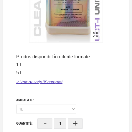
Produs disponibil în diferite formate:
1 L
5 L
> Voir descriptif complet
AMBALAJE :
-
+
QUANTITÉ :