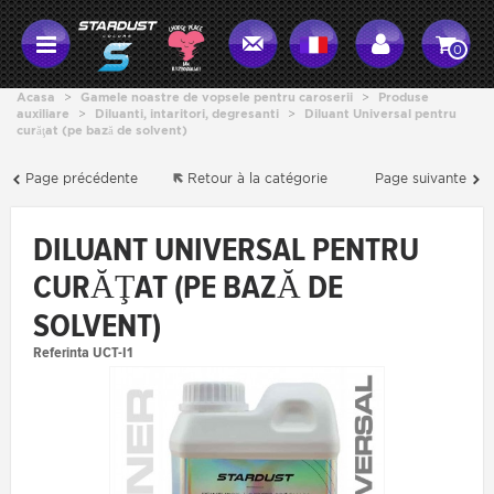
0
Acasa
>
Gamele noastre de vopsele pentru caroserii
>
Produse
auxiliare
>
Diluanti, intaritori, degresanti
>
Diluant Universal pentru
curăţat (pe bază de solvent)
Page précédente
Retour à la catégorie
Page suivante
DILUANT UNIVERSAL PENTRU
CURĂŢAT (PE BAZĂ DE
SOLVENT)
Referinta
UCT-I1