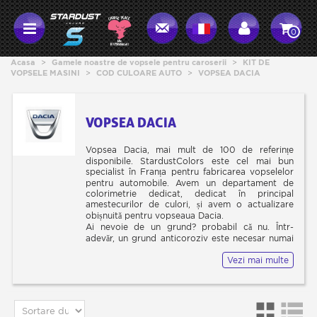
0
Acasa
>
Gamele noastre de vopsele pentru caroserii
>
KIT DE
VOPSELE MASINI
>
COD CULOARE AUTO
>
VOPSEA DACIA
VOPSEA DACIA
Vopsea Dacia, mai mult de 100 de referințe
disponibile. StardustColors este cel mai bun
specialist în Franța pentru fabricarea vopselelor
pentru automobile. Avem un departament de
colorimetrie dedicat, dedicat în principal
amestecurilor de culori, și avem o actualizare
obișnuită pentru vopseaua Dacia.
Ai nevoie de un grund? probabil că nu. Într-
adevăr, un grund anticoroziv este necesar numai
pe metalul gol. În ceea ce privește grundul de
Vezi mai multe
șlefuit, este necesar pe suprafețele deteriorate.
Pentru vehiculele marca DACIA, placa care
menționează codul de culoare (pentru a
determina vopseaua exactă Dacia) (vinplate)
poate fi găsită în trei locuri diferite.