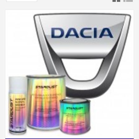
- Pe frunza ușii din partea pasagerului (partea
dreaptă)
- În interiorul compartimentului motorului
- Pe hayon
Vă puteți ajuta cu imaginile de mai jos care
ilustrează locația.
Codul de culoare al picturii Dacia este
întotdeauna compus din trei caractere (litere
sauV cifre).