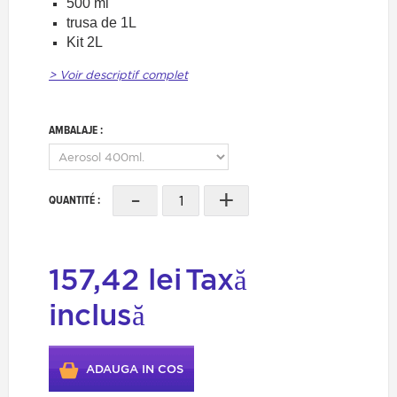
500 ml
trusa de 1L
Kit 2L
> Voir descriptif complet
AMBALAJE :
-
+
QUANTITÉ :
157,42 lei
Taxă
inclusă
ADAUGA IN COS