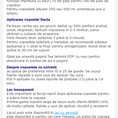
furnizat împreună cu kitul (70 de părți pentru 100 de părți de
vopsea)
Pentru vopselele diluate 250 sau 500 ml, amestecați pur și
simplu.
Aplicarea vopselei Dacia
Pe baza veche sau pe grund, slefuit cu 500, perfect prafuit,
uscat, degresat, Aplicati vopseaua in 2-3 straturi, pana
obtineti o culoare de acoperire.
Între fiecare strat, așteptați 3 până la 5 minute.
Pentru vopselele sidefate și metalice, se recomandă adesea
aplicarea a ½ strat la final, pentru omogenizare. Acest strat se
aplica la 30 cm de suport.
Găsiți pe această pagină fișa tehnică PDF cu roșu pentru
descărcare în partea de jos a paginii
Despre vopselele cu solvent:
se aplica de preferinta intre 15 si 25 de grade. Se usuca
foarte repede si sunt usor de aplicat. Nu curg
Pot fi aplicate cu toate tipurile de pistoale (1,0 până la 1,4
mm)
Lac transparent
Este important să lăcuiți rapid după aplicarea vopselei pentru
a adera bine la vopsea.
Printre gama noastră largă de lacuri auto oferim BS830 UHS,
de înaltă calitate, fiabile și ușor de aplicat, durabil și rezistent.
Lacul auto este disponibil în
lac cu aerosoli
este disponibil si pentru cei care folosesc un pistol de vopsea,