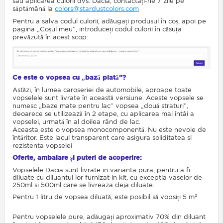
sau aplicarea culorii dvs. Dacia, contactați-ne 7 zile pe
săptămână la
colors@stardustcolors.com
Pentru a salva codul culorii, adăugați produsul în coș, apoi pe
pagina „Coșul meu”, introduceți codul culorii în căsuța
prevăzută în acest scop:
Ce este o vopsea cu „bază plată”?
Astăzi, în lumea caroseriei de automobile, aproape toate
vopselele sunt livrate în această versiune. Aceste vopsele se
numesc „baze mate pentru lac” vopsea „două straturi”,
deoarece se utilizează în 2 etape, cu aplicarea mai întâi a
vopselei, urmată în al doilea rând de lac.
Aceasta este o vopsea monocomponentă. Nu este nevoie de
întăritor. Este lacul transparent care asigura soliditatea si
rezistenta vopselei
Oferte, ambalare și puteri de acoperire:
Vopselele Dacia sunt livrate in varianta pura, pentru a fi
diluate cu diluantul lor furnizat in kit, cu exceptia vaselor de
250ml si 500ml care se livreaza deja diluate.
Pentru 1 litru de vopsea diluată, este posibil să vopsiți 5 m²
Pentru vopselele pure, adăugați aproximativ 70% din diluant