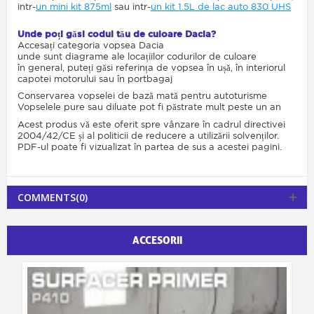
intr-
un mini kit 875ml
sau intr-
un kit 1.5L de lac auto 830 UHS
Unde poți găsi codul tău de culoare Dacia?
Accesați categoria vopsea Dacia
unde sunt diagrame ale locațiilor codurilor de culoare
în general, puteți găsi referința de vopsea în ușă, în interiorul
capotei motorului sau în portbagaj
Conservarea vopselei de bază mată pentru autoturisme
Vopselele pure sau diluate pot fi păstrate mult peste un an
Acest produs vă este oferit spre vânzare în cadrul directivei
2004/42/CE și al politicii de reducere a utilizării solvenților.
PDF-ul poate fi vizualizat în partea de sus a acestei pagini.
COMMENTS(0)
ACCESORII