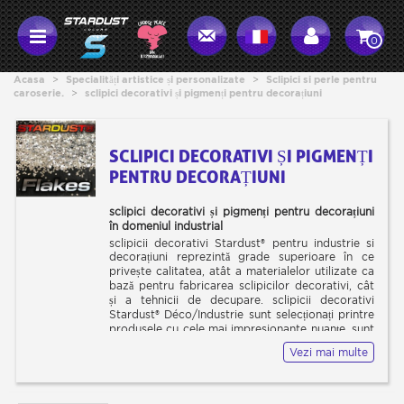
0
Acasa
>
Specialități artistice și personalizate
>
Sclipici si perle pentru
caroserie.
>
sclipici decorativi și pigmenți pentru decorațiuni
SCLIPICI DECORATIVI ȘI PIGMENȚI
PENTRU DECORAȚIUNI
sclipici
decorativi și pigmenți pentru decorațiuni
în domeniul industrial
sclipicii decorativi Stardust® pentru industrie si
decorațiuni reprezintă grade superioare în ce
privește calitatea, atât a materialelor utilizate ca
bază pentru fabricarea sclipicilor decorativi, cât
și a tehnicii de decupare. sclipicii decorativi
Stardust® Déco/Industrie sunt selecționați printre
produsele cu cele mai impresionante nuanțe, sunt
versatili, rezistenți și provin dintr-un lanț de
Vezi mai multe
fabricație certificat ISO9001:2000, respectând
întocmai toate exigențele cerute de normele
europene (Certificat de analiză, Fișă de
securitate, EN71-3, REACH, F963-11 JUCĂRII,