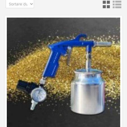
RoHS).
sclipicii decorativi sunt utilizați pentru numeroase
proiecte decorative, de recondiționare, pentru
podele, produse de artizanat, decorațiuni de
Crăciun, ambalaje, vitrine, îmbrăcăminte și stofe,
industria materialelor plastice…
sclipicii déco-industrie Stardust® sunt propuși în
diverse ambalaje (1 kg, 5 kg sau 25 kg). Se
distribuie în 9 tări din Europa, datorită unui
sistem de logistică performant, cu un centru de
depozitare permanent în Franța, în apropiere de
Avignon.
Aveți nevoie de o soluție? De un efect decorativ
inovator? De cel mai bun preț?