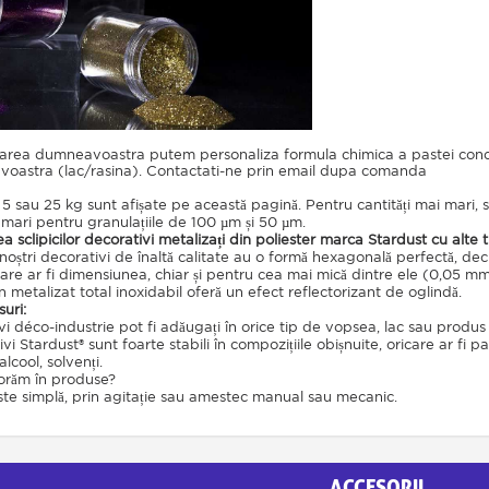
lizarea dumneavoastra putem personaliza formula chimica a pastei con
voastra (lac/rasina). Contactati-ne prin email dupa comanda
, 5 sau 25 kg sunt afișate pe această pagină. Pentru cantități mai mari,
 mari pentru granulațiile de 100 µm și 50 µm.
a sclipicilor decorativi metalizați din poliester marca Stardust cu alte t
i noștri decorativi de înaltă calitate au o formă hexagonală perfectă, 
care ar fi dimensiunea, chiar și pentru cea mai mică dintre ele (0,05 m
in metalizat total inoxidabil oferă un efect reflectorizant de oglindă.
suri:
tivi déco-industrie pot fi adăugați în orice tip de vopsea, lac sau produ
ativi Stardust® sunt foarte stabili în compozițiile obișnuite, oricare ar fi 
lcool, solvenți.
porăm în produse?
ste simplă, prin agitație sau amestec manual sau mecanic.
ACCESORII