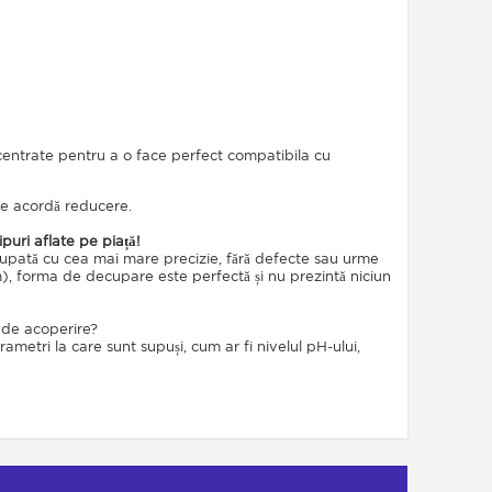
centrate pentru a o face perfect compatibila cu
 se acordă reducere.
ipuri aflate pe piață!
decupată cu cea mai mare precizie, fără defecte sau urme
m), forma de decupare este perfectă și nu prezintă niciun
s de acoperire?
parametri la care sunt supuși, cum ar fi nivelul pH-ului,