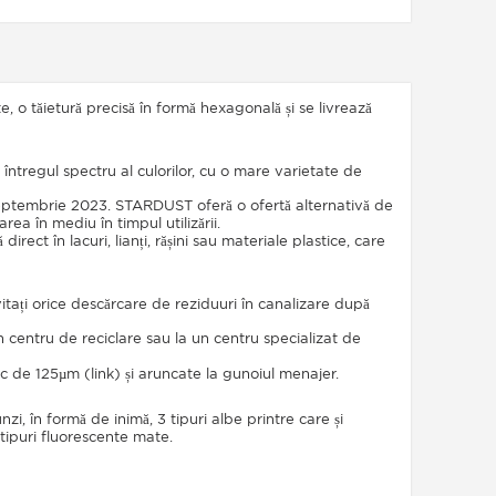
te, o tăietură precisă în formă hexagonală și se livrează
 întregul spectru al culorilor, cu o mare varietate de
 septembrie 2023. STARDUST oferă o ofertă alternativă de
a în mediu în timpul utilizării.
rect în lacuri, lianți, rășini sau materiale plastice, care
itați orice descărcare de reziduuri în canalizare după
a un centru de reciclare sau la un centru specializat de
onic de 125µm (link) și aruncate la gunoiul menajer.
nzi, în formă de inimă, 3 tipuri albe printre care și
 tipuri fluorescente mate.