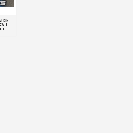
VI DIN
IZAȚI
A A