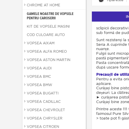
CHROME AT HOME
GAMELE NOASTRE DE VOPSELE
I
PENTRU CAROSERII
KIT DE VOPSELE MASINI
sclipicii decorativ
sub formă de pudră
COD CULOARE AUTO
Sunt rezistenți la 
VOPSEA AIXAM
Seria A cuprinde 9
nuanțe.
VOPSEA ALFA ROMEO
Fulgii sunt micro
pastă pigmentară* 
VOPSEA ASTON MARTIN
Pasta concentrată e
după uscare forme
VOPSEA AUDI
Precauții de utili
VOPSEA BMC
Pentru a evita ori
aplicare.
VOPSEA BMW
Curățați bine pisto
deșeuri. La clătire
VOPSEA BUGATTI
► curățarea pistolu
VOPSEA CADILLAC
Curățați bine zone
Printre aceste 111 
VOPSEA CHEVROLET
faimosul Pure Silv
> toate pot fi găsi
VOPSEA CHRYSLER
VOPSEA CITROEN