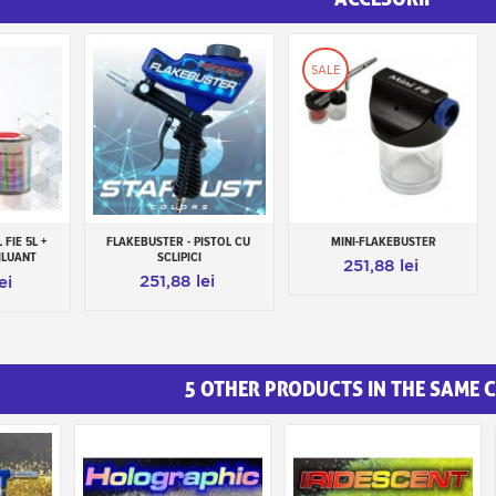
SALE
 FIE 5L +
FLAKEBUSTER - PISTOL CU ​​
MINI-FLAKEBUSTER
os
Adauga in cos
Adauga in cos
ILUANT
SCLIPICI
251,88 lei
251,88 lei
ei
5 OTHER PRODUCTS IN THE SAME 