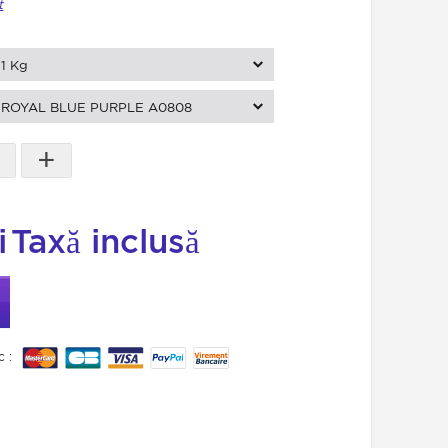
t
1 Kg
ROYAL BLUE PURPLE A0808
+
i
Taxă inclusă
c :