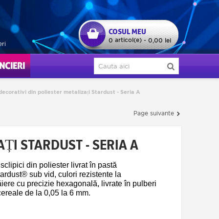
COSUL MEU
articol(e)
0
-
0,00 lei
eri
ERI
 decorativi din poliester metalizați Stardust - Seria A
Page suivante
AȚI STARDUST - SERIA A
lipici din poliester livrat în pastă
rdust® sub vid, culori rezistente la
ăiere cu precizie hexagonală, livrate în pulberi
cereale de la 0,05 la 6 mm.