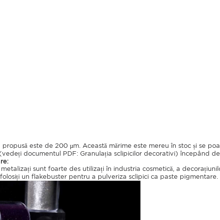
propusă este de 200 µm. Această mărime este mereu în stoc și se poate 
(vedeți documentul PDF: Granulația sclipicilor decorativi) începând de
re:
i metalizați sunt foarte des utilizați în industria cosmetică, a decorațiunil
 folosiți un flakebuster pentru a pulveriza sclipici ca paste pigmentare.