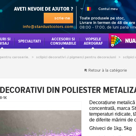
AVETI NEVOIE DE AJUTOR ?
Contul meu
scrie-ne
Toate produsele pe stoc,
Livrare în termen de 48 de ore
info@stardustcolors.com
08:00 - 17:00, de luni pana vin
URI SI
ACCESORII SI
VOPSELE
NUANCI
SPECIALITATI
NISAJ
CONSUMABILE
AEROGRAF
e pentru caroserie.
>
sclipici decorativi și pigmenți pentru decorațiuni
>
sclipici
Retour à la catégorie
 DECORATIVI DIN POLIESTER METALIZ
8-1K
Decorațiune metalică sc
concentrată, marca Sta
temperaturi ridicate, t
de diferite mărimi de 
Ghiveci de 1kg, 5kg