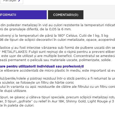
Partager
NFORMATII
COMENTARII(0)
i din poliester metalizați în vid au culori rezistente la temperaturi ridica
 de granulație diferită, de la 0,05 la 6 mm.
solvenți și la temperaturi de până la 180° Celsius. Cutii de 1 kg, 5 kg
8 de tipuri de sclipici decorativi în culori metalizate, opace, acoperind
plastice și au fost interzise vânzarea sub formă de pulbere uscată din
METALFLAKES: Fulgii sunt reținuți de o rășină pentru a preveni eliberare
ste ușor de utilizat și are multiple beneficii. Concentratul se amestecă di
ază permanent o peliculă sau materiale uscate, polimerizate, solide.
zare pentru utilizatorii individuali sau profesioniști
ce eliberare accidentală de micro plastic în mediu, este important să ev
lul/periile/rolele și păstrați reziduul într-o sticlă pentru a fi returnat l
a sculelor, se folosește un filtru de hârtie conic
lui în varianta cu apă: reziduurile de clătire ale filtrului cu un filtru c
le după utilizare.
tipuri, se găsesc și câteva tipuri speciale, precum sclipicii metalizați rotu
er, 3 tipuri „gofrate” cu relief în Aur 18K, Shinny Gold, Light Rouge și 3
te în paleta de culori.