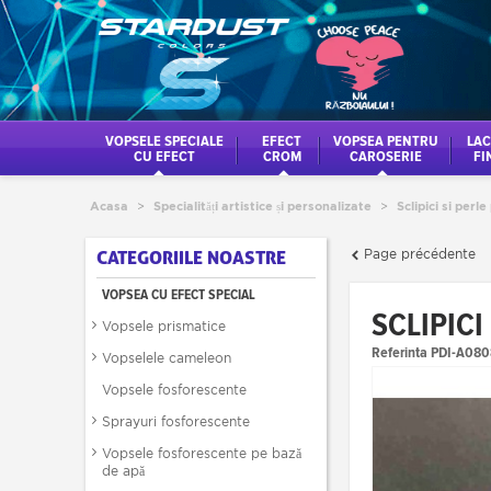
VOPSELE SPECIALE
EFECT
VOPSEA PENTRU
LAC
CU EFECT
CROM
CAROSERIE
FI
Acasa
>
Specialități artistice și personalizate
>
Sclipici si perl
Page précédente
CATEGORIILE NOASTRE
VOPSEA CU EFECT SPECIAL
SCLIPICI
Vopsele prismatice
Referinta
PDI-A080
Vopselele cameleon
Vopsele fosforescente
Sprayuri fosforescente
Vopsele fosforescente pe bază
de apă