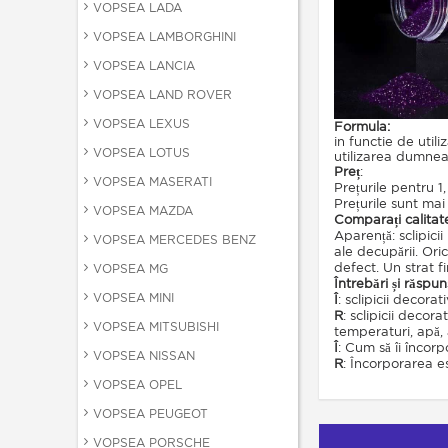
VOPSEA LADA
VOPSEA LAMBORGHINI
VOPSEA LANCIA
VOPSEA LAND ROVER
VOPSEA LEXUS
Formula:
in functie de uti
VOPSEA LOTUS
utilizarea dumnea
Preț
:
VOPSEA MASERATI
Prețurile pentru 1
Prețurile sunt mai
VOPSEA MAZDA
Comparați calitate
Aparență: sclipici
VOPSEA MERCEDES BENZ
ale decupării. Ori
defect. Un strat f
VOPSEA MG
Întrebări și răspun
VOPSEA MINI
Î
: sclipicii decora
R
: sclipicii decor
VOPSEA MITSUBISHI
temperaturi, apă, a
Î
: Cum să îi încor
VOPSEA NISSAN
R
: Încorporarea e
VOPSEA OPEL
VOPSEA PEUGEOT
VOPSEA PORSCHE