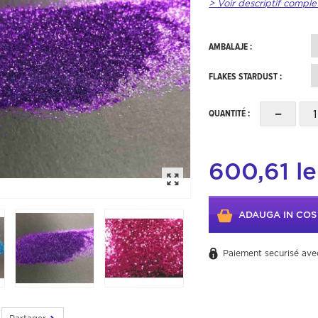
> Voir descriptif comple
AMBALAJE :
FLAKES STARDUST :
-
QUANTITÉ :
600,61 le
ADAUGA IN COS
Paiement securisé ave