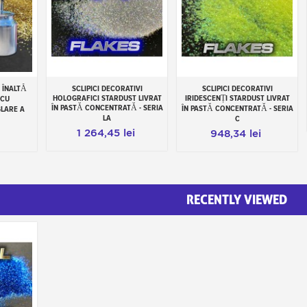
 ÎNALTĂ
SCLIPICI DECORATIVI
SCLIPICI DECORATIVI
Add to cart
Add to cart
HOLOGRAFICI STARDUST LIVRAT
IRIDESCENȚI STARDUST LIVRAT
 CU
ÎN PASTĂ CONCENTRATĂ - SERIA
ÎN PASTĂ CONCENTRATĂ - SERIA
LARE A
LA
C
1 264,45 lei
948,34 lei
RECENTLY VIEWED