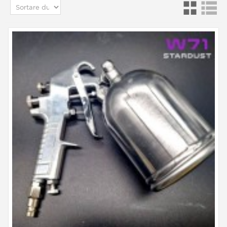
fulgi (Metal Flakes) sau diverse pulberi (cum ar fi
microbile reflectorizante), sau substanțe chimice
lichide pentru placarea cu argint, de exemplu.
Diferitele pistoale
speciale de
pulverizare
Pentru proiectarea fulgilor se folosesc diferite
tipuri de scule de sablare simple si economice,
care functioneaza foarte bine la trimiterea unor
cantitati mari de fulgi de poliester pe suprafete,
ajustand presiunea la minim, bineinteles.
În domeniul picturii la comandă se folosește
termenul „Flakebuster”: flakebusters vin în
diferite dimensiuni, de la „mini” pentru a fi
conectat la un aerograf, până la flakebuster mare,
care poate fi folosit pentru a străluci o barcă
întreagă!
În arta cromării cu substanțe chimice se folosesc
cele mai specifice pistoale de pulverizare
speciale: substanțele chimice lichide sunt
pulverizate pe suprafață cu ajutorul pistoalelor
speciale de pulverizare cu duze duble, care
„aburin” doi reactivi diferiți care se întâlnesc în