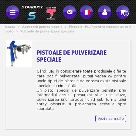
0
Acasa
>
Accesorii pentru vopsit
>
Pistoale HVLP pentru vopsele auto și
moto
>
Pistoale de pulverizare speciale
PISTOALE DE PULVERIZARE
SPECIALE
Când luați în considerare toate produsele diferite
care pot fi pulverizate, puteți vedea că printre
unele tipuri de pistoale de vopsea există pistoale
speciale ca nimeni altul.
Un pistol special de pulverizare permite, prin
intermediul aerului presurizat si al unei duze,
pulverizarea unui produs lichid sub forma unui
spray obisnuit si proiectarea acestuia spre
suprafata.
Un instrument special este necesar atunci când
doriți să pulverizați un produs special.
Vezi mai multe
Produsul în cauză, atunci când nu este o vopsea
2K, un grund sau un lac, poate fi un produs gros,
precum „blaxon”, sau un produs pulbere, precum