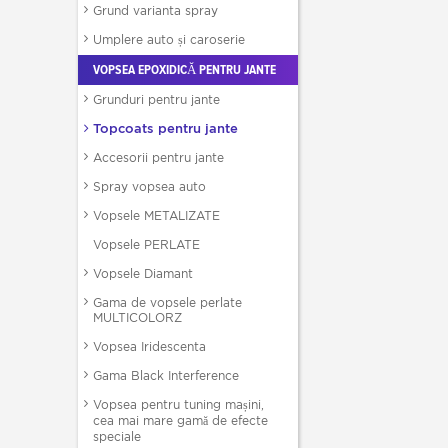
Grund varianta spray
Umplere auto și caroserie
VOPSEA EPOXIDICĂ PENTRU JANTE
Grunduri pentru jante
Topcoats pentru jante
Accesorii pentru jante
Spray vopsea auto
Vopsele METALIZATE
Vopsele PERLATE
Vopsele Diamant
Gama de vopsele perlate
MULTICOLORZ
Vopsea Iridescenta
Gama Black Interference
Vopsea pentru tuning mașini,
cea mai mare gamă de efecte
speciale