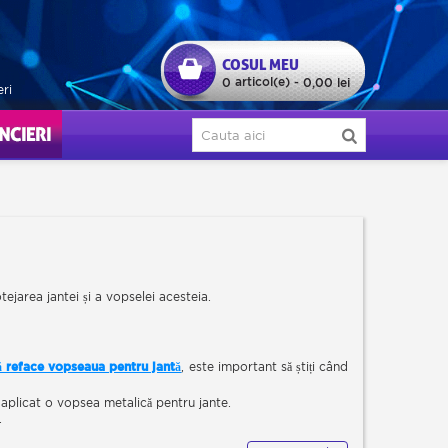
COSUL MEU
articol(e)
0
-
0,00 lei
eri
ERI
ejarea jantei și a vopselei acesteia.
ă reface vopseaua pentru jantă
, este important să știți când
i aplicat o vopsea metalică pentru jante.
.
culoare metalizată sunt lăcuite.