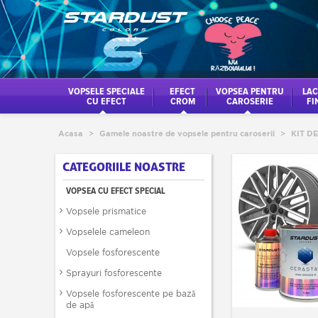
VOPSELE SPECIALE
EFECT
VOPSEA PENTRU
LAC
CU EFECT
CROM
CAROSERIE
FI
Acasa
>
Gamele noastre de vopsele pentru caroserii
>
KIT D
CATEGORIILE NOASTRE
VOPSEA CU EFECT SPECIAL
Vopsele prismatice
Vopselele cameleon
Vopsele fosforescente
Sprayuri fosforescente
Vopsele fosforescente pe bază
de apă