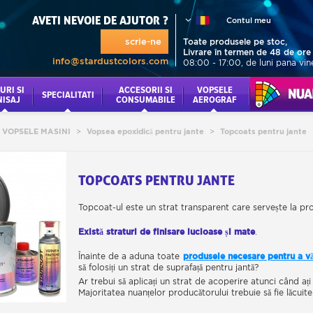
AVETI NEVOIE DE AJUTOR ?
Contul meu
scrie-ne
Toate produsele pe stoc,
Livrare în termen de 48 de ore
info@stardustcolors.com
08:00 - 17:00, de luni pana vin
URI SI
ACCESORII SI
VOPSELE
NUANCI
SPECIALITATI
NISAJ
CONSUMABILE
AEROGRAF
E VOPSELE MASINI
>
Vopsea epoxidică pentru jante
>
Topcoats pentru jante
TOPCOATS PENTRU JANTE
Topcoat-ul este un strat transparent care servește la prot
Există straturi de finisare lucioase și mate
.
Înainte de a aduna toate
produsele necesare pentru a v
să folosiți un strat de suprafață pentru jantă?
Ar trebui să aplicați un strat de acoperire atunci când aț
Majoritatea nuanțelor producătorului trebuie să fie lăcuite
Toate
jantele auto care au fost vopsite din fabrică
cu o 