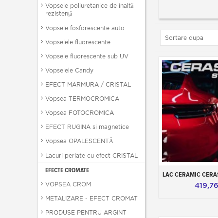
Vopsele poliuretanice de înaltă
rezistență
Vopsele fosforescente auto
Sortare dupa
Vopselele fluorescente
Vopsele fluorescente sub UV
Vopselele Candy
EFECT MARMURA / CRISTAL
Vopsea TERMOCROMICA
Vopsea FOTOCROMICA
EFECT RUGINA si magnetice
Vopsea OPALESCENTĂ
Lacuri perlate cu efect CRISTAL
EFECTE CROMATE
Adauga in
LAC CERAMIC CERA
VOPSEA CROM
419,76
METALIZARE - EFECT CROMAT
PRODUSE PENTRU ARGINT