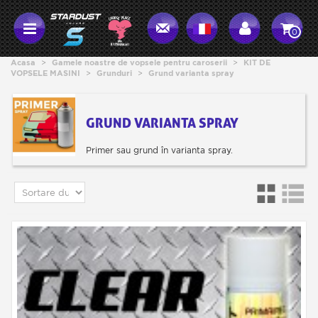
0
Acasa
>
Gamele noastre de vopsele pentru caroserii
>
KIT DE
VOPSELE MASINI
>
Grunduri
>
Grund varianta spray
GRUND VARIANTA SPRAY
Primer sau grund în varianta spray.