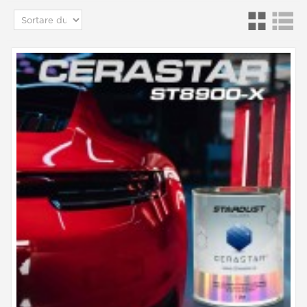
Produsele pe care le oferim sunt finisajele mai
dure care pot fi pulverizate. Sunt produse clasice
de caroserie cu amestecuri de poliester, acril,
epoxidic in bicomponent (cu intaritor).
Vă vom prezenta diferitele noastre oferte de
vopsele transparente, mate sau lucioase. Este
obligatoriu să lăcuți vopseaua dacă este un „ lat
de bază 1K ”. Numai vopselele 2K nu trebuie
lacuite.
Lacuri transparente
pentru jante de
motociclete: tehnici și
diferite opțiuni
Posibilitățile în ceea ce privește efectele și culorile
sunt nelimitate: orice culoare specială din
catalogul nostru poate fi realizată, oricât de
puternică și de subțire ar fi aceasta, deoarece
este întotdeauna necesar să se aplice un finisaj
lucios, rezistent ca strat final.
Iată regulile pentru a garanta aderența și
durabilitatea stratului transparent: