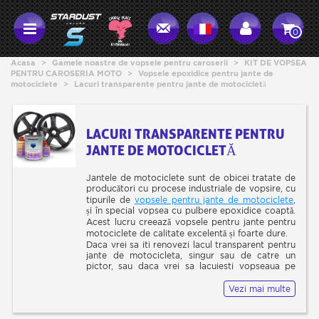
0
Acasa
>
Gamele noastre de vopsele pentru caroserii
>
KIT DE VOPSEA
PENTRU CAROSERIA MOTO
>
Vopsele epoxidice pentru jante de
motociclete
>
Lacuri transparente pentru jante de motocicletă
LACURI TRANSPARENTE PENTRU
JANTE DE MOTOCICLETĂ
Jantele de motociclete sunt de obicei tratate de
producători cu procese industriale de vopsire, cu
tipurile de
vopsele pentru jante de motociclete
,
și în special vopsea cu pulbere epoxidice coaptă.
Acest lucru creează vopsele pentru jante pentru
motociclete de calitate excelentă și foarte dure.
Daca vrei sa iti renovezi lacul transparent pentru
jante de motocicleta, singur sau de catre un
pictor, sau daca vrei sa lacuiesti vopseaua pe
care urmeaza sa o faci, cu cel mai bun lac
transparent pentru jante care exista, atunci va
Vezi mai multe
trebui sa pulverizezi cu produse lichide. Iată
tehnicile și produsele de care veți avea nevoie: