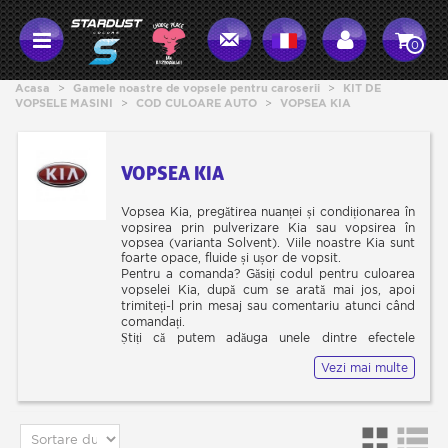
0
Acasa
>
Gamele noastre de vopsele pentru caroserii
>
KIT DE
VOPSELE MASINI
>
COD CULOARE AUTO
>
VOPSEA KIA
VOPSEA KIA
Vopsea Kia, pregătirea nuanței și condiționarea în
vopsirea prin pulverizare Kia sau vopsirea în
vopsea (varianta Solvent). Viile noastre Kia sunt
foarte opace, fluide și ușor de vopsit.
Pentru a comanda? Găsiți codul pentru culoarea
vopselei Kia, după cum se arată mai jos, apoi
trimiteți-l prin mesaj sau comentariu atunci când
comandați.
Știți că putem adăuga unele dintre efectele
noastre speciale împreună cu producătorii de
Vezi mai multe
vopsele pentru a le da o notă specială?
Uita-te, de exemplu, în NACRES noastre
categorie și de GLITTER, sau urmăriți vopsea
noastre speciale Crystal Interfréence adaugă un
efect sidefiu vizibil dintr-un anumit unghi.