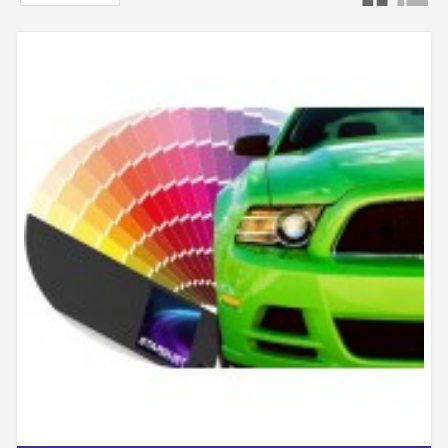
Pentru vehiculele atunci când codul de căutare
KIA pictura, placa indicând codul de culoare
(vinplate) poate fi la trei locuri diferite.
- În interiorul compartimentului motorului, în
interiorul hotei, pe motor sau în apropierea
radiatorului.
- Pe planșa ușii din spate de pe partea dreaptă
sau din stânga a părții șoferului sau a pasagerului.
- În compartimentul pentru bagaje din spate al
farului din stânga din spate al șoferului sau în
interiorul ușii.
Vă puteți ajuta cu imaginile de mai jos care
ilustrează locația.
Codul de culoare este întotdeauna compus din
trei caractere (litere sau cifre).