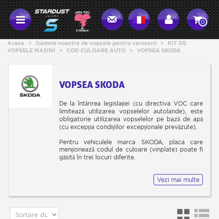
0
Acasa
>
Gamele noastre de vopsele pentru caroserii
>
KIT DE
VOPSELE MASINI
>
COD CULOARE AUTO
>
VOPSEA SKODA
VOPSEA SKODA
De la întărirea legislației (cu directiva VOC care
limitează utilizarea vopselelor autolande), este
obligatorie utilizarea vopselelor pe bază de apă
(cu excepția condițiilor excepționale prevăzute).
Pentru vehiculele marca SKODA, placa care
menționează codul de culoare (vinplate) poate fi
găsită în trei locuri diferite.
- În compartimentul pentru roata de rezervă,
Vezi mai multe
situat în portbagaj.
- În compartimentul motorului
- În interiorul torpedoului.
Vă puteți ajuta cu imaginile de mai jos care
ilustrează locația.