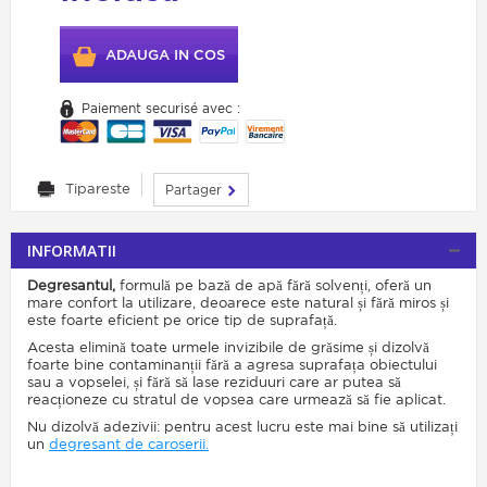
ADAUGA IN COS
Paiement securisé avec :
Tipareste
Partager
INFORMATII
Degresantul,
formulă pe bază de apă fără solvenți,
oferă un
mare
confort la utilizare, deoarece este natural
ș
i f
ără
miros
ș
i
este foarte eficient pe orice tip de
suprafață
.
Acesta elimină toate urmele invizibile de grăsime și dizolvă
foarte bine contaminanții fără a agresa suprafața obiectului
sau a vopselei
,
și fără să lase reziduuri care ar putea să
reacționeze cu stratul de vopsea care urmează să fie aplicat
.
Nu dizolvă adezivii
:
pentru acest lucru este mai bine să utilizați
un
degresant de caroserii.