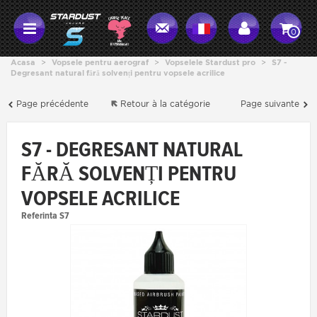
0
Acasa
>
Vopsele pentru aerograf
>
Vopselele Stardust pro
>
S7 -
Degresant natural fără solvenți pentru vopsele acrilice
Page précédente
Retour à la catégorie
Page suivante
S7 - DEGRESANT NATURAL
FĂRĂ SOLVENȚI PENTRU
VOPSELE ACRILICE
Referinta
S7