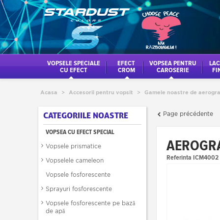
VOPSELE SPECIALE
EFECT
VOPSEA PENTRU
LAC
CU EFECT
CROM
CAROSERIE
FI
Acasa
>
Accesorii pentru vopsit
>
Gamele noastre de aerogra
Page précédente
CATEGORIILE NOASTRE
VOPSEA CU EFECT SPECIAL
AEROGRA
Vopsele prismatice
Referinta
ICM4002
Vopselele cameleon
Vopsele fosforescente
Sprayuri fosforescente
Vopsele fosforescente pe bază
de apă