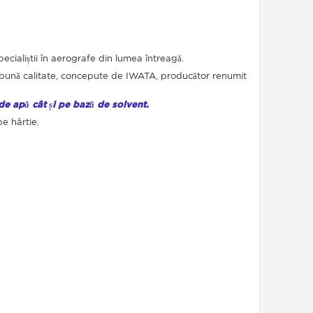
specialiștii în aerografe din lumea întreagă.
bună calitate, concepute de IWATA, producător renumit
de apă cât și pe bază de solvent.
pe hârtie.