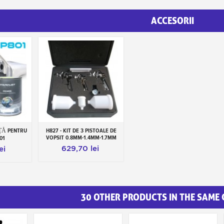
ACCESORII
ŢĂ PENTRU
H827 - KIT DE 3 PISTOALE DE
os
Adauga in cos
VOPSIT 0.8MM-1.4MM-1.7MM
01
629,70 lei
ei
30 OTHER PRODUCTS IN THE SAME