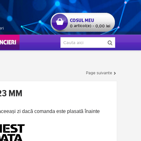
COSUL MEU
articol(e)
0
-
0,00 lei
eri
ERI
Page suivante
23 MM
n aceeași zi dacă comanda este plasată înainte