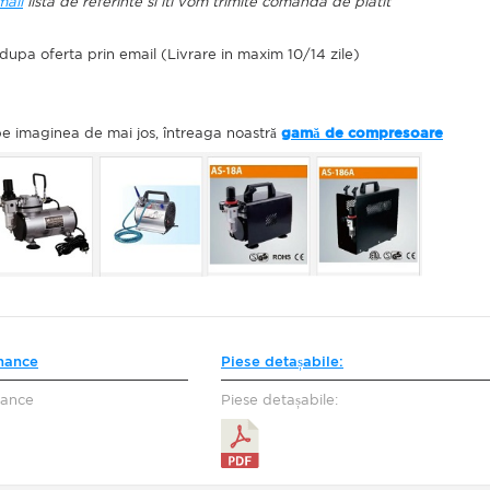
mail
lista de referinte si iti vom trimite comanda de platit
pa oferta prin email (Livrare in maxim 10/14 zile)
 pe imaginea de mai jos, întreaga noastră
gamă de compresoare
rnance
Piese detașabile:
nance
Piese detașabile: