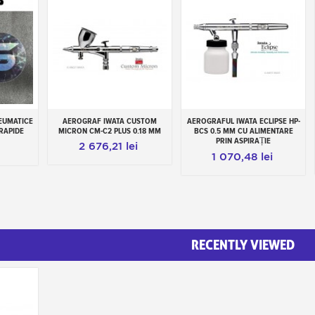
EUMATICE
AEROGRAF IWATA CUSTOM
AEROGRAFUL IWATA ECLIPSE HP-
Add to cart
Add to cart
RAPIDE
MICRON CM-C2 PLUS 0.18 MM
BCS 0.5 MM CU ALIMENTARE
PRIN ASPIRAȚIE
2 676,21 lei
1 070,48 lei
RECENTLY VIEWED