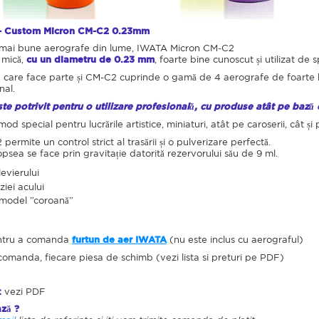
- Custom Micron CM-C2 0.23mm
le mai bune aerografe din lume, IWATA Micron CM-C2
 mică,
cu un diametru de 0.23 mm
, foarte bine cunoscut și utilizat de 
 care face parte și CM-C2 cuprinde o gamă de 4 aerografe de foarte 
nal.
te potrivit pentru o utilizare profesională, cu produse atât pe bază 
d special pentru lucrările artistice, miniaturi, atât pe caroserii, cât și 
ermite un control strict al trasării și o pulverizare perfectă.
sea se face prin gravitație datorită rezervorului său de 9 ml.
levierului
iei acului
model ”coroană”
pentru a comanda
furtun de aer IWATA
(nu este inclus cu aerograful)
omanda, fiecare piesa de schimb (vezi lista si preturi pe PDF)
:
vezi PDF
ză ?