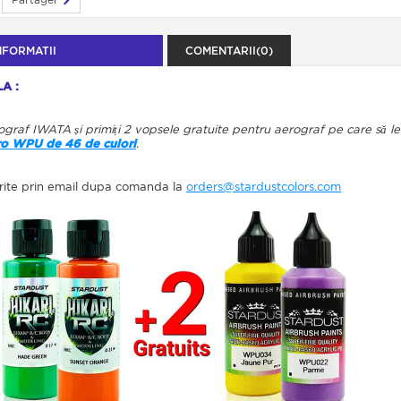
NFORMATII
COMENTARII(0)
A :
graf IWATA și primiți 2 vopsele gratuite pentru aerograf pe care să l
ro WPU de 46 de culori
.
dorite prin email dupa comanda la
orders@stardustcolors.com