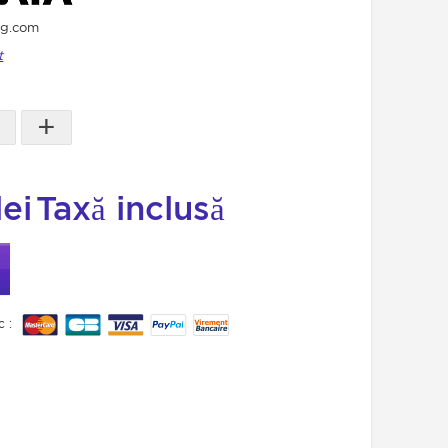
ng.com
t
+
lei
Taxă inclusă
c :