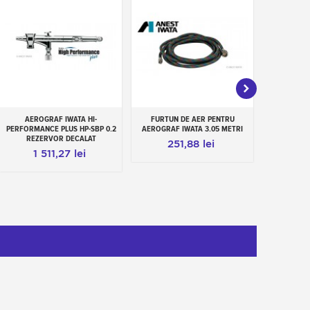
AEROGRAF IWATA HI-
FURTUN DE AER PENTRU
AEROGRAF 
Add to cart
Add to cart
Add
PERFORMANCE PLUS HP-SBP 0.2
AEROGRAF IWATA 3.05 METRI
REZERVOR DECALAT
251,88 lei
1 0
1 511,27 lei