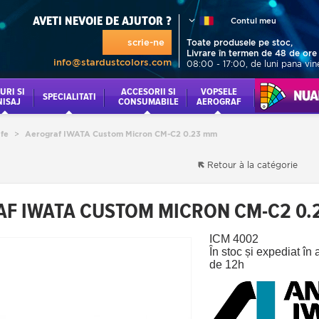
AVETI NEVOIE DE AJUTOR ?
Contul meu
scrie-ne
Toate produsele pe stoc,
Livrare în termen de 48 de ore
info@stardustcolors.com
08:00 - 17:00, de luni pana vin
URI SI
ACCESORII SI
VOPSELE
NUANCI
SPECIALITATI
NISAJ
CONSUMABILE
AEROGRAF
fe
>
Aerograf IWATA Custom Micron CM-C2 0.23 mm
Retour à la catégorie
F IWATA CUSTOM MICRON CM-C2 0.
ICM 4002
În stoc și expediat î
de 12h