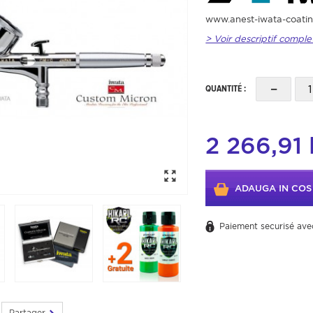
www.anest-iwata-coati
> Voir descriptif comple
-
QUANTITÉ :
2 266,91 
ADAUGA IN COS
Paiement securisé ave
Partager