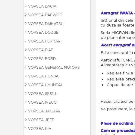
VOPSEA DACIA
Aerograf IWATA 
VOPSEA DAEWOO
Iată unul din ce
VOPSEA DAIHATSU
cu duza sa foarte
VOPSEA DODGE
Seria MICRON din
pe plan internațio
VOPSEA FERRARI
Acest aerograf es
VOPSEA FIAT
Este conceput în mo
VOPSEA FORD
Aerograful CM-C2 p
Alimentarea cu vop
VOPSEA GENERAL MOTORS
Reglare fină a 
VOPSEA HONDA
Reglarea preciz
Capac de aer 
VOPSEA HYUNDAI
VOPSEA ISUZU
Faceți clic aici 
VOPSEA IVECO
Va propunem, la c
VOPSEA JAGUAR
VOPSEA JEEP
Piese de schimb 
VOPSEA KIA
Cum se procedea