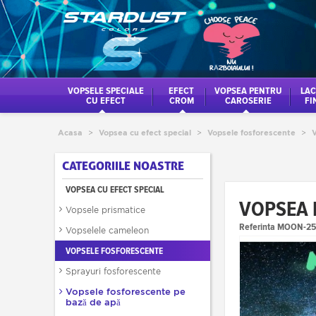
VOPSELE SPECIALE
EFECT
VOPSEA PENTRU
LAC
CU EFECT
CROM
CAROSERIE
FI
Acasa
>
Vopsea cu efect special
>
Vopsele fosforescente
>
V
CATEGORIILE NOASTRE
VOPSEA CU EFECT SPECIAL
VOPSEA 
Vopsele prismatice
Referinta
MOON-25
Vopselele cameleon
VOPSELE FOSFORESCENTE
Sprayuri fosforescente
Vopsele fosforescente pe
bază de apă