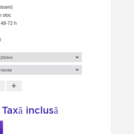
ătoare
)
n stoc
 48-72 h
t
250ml
Verde
+
i
Taxă inclusă