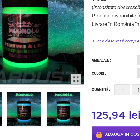
(
intensitate descresc
Produse disponibile î
Livrare în România în
> Voir descriptif comple
AMBALAJE :
CULORI :
-
QUANTITÉ :
125,94 le
ADAUGA IN COS