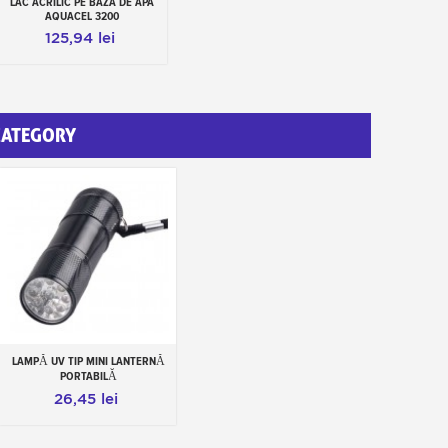
LAC ACRILIC PE BAZA DE APA
Adauga in cos
AQUACEL 3200
125,94 lei
CATEGORY
LAMPĂ UV TIP MINI LANTERNĂ
Add to cart
PORTABILĂ
26,45 lei