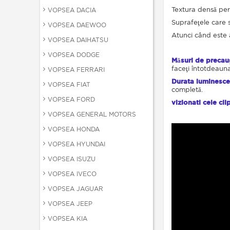
Textura densă per
VOPSEA DACIA
Suprafeţele care 
VOPSEA DAEWOO
Atunci când este 
VOPSEA DAIHATSU
VOPSEA DODGE
Măsuri de precau
faceţi întotdeaun
VOPSEA FERRARI
Durata luminesce
VOPSEA FIAT
completă.
VOPSEA FORD
vizionati cele cli
VOPSEA GENERAL MOTORS
VOPSEA HONDA
VOPSEA HYUNDAI
VOPSEA ISUZU
VOPSEA IVECO
VOPSEA JAGUAR
VOPSEA JEEP
VOPSEA KIA