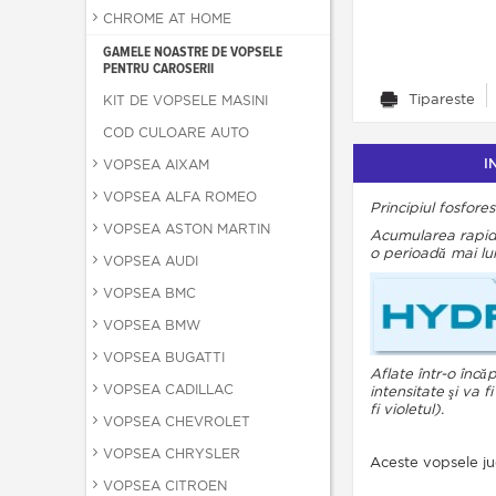
CHROME AT HOME
GAMELE NOASTRE DE VOPSELE
PENTRU CAROSERII
Tipareste
KIT DE VOPSELE MASINI
COD CULOARE AUTO
I
VOPSEA AIXAM
VOPSEA ALFA ROMEO
Principiul fosfores
VOPSEA ASTON MARTIN
Acumularea rapi
o perioadă mai lu
VOPSEA AUDI
VOPSEA BMC
VOPSEA BMW
VOPSEA BUGATTI
Aflate într-o încă
VOPSEA CADILLAC
intensitate şi va 
fi violetul).
VOPSEA CHEVROLET
VOPSEA CHRYSLER
Aceste vopsele ju
VOPSEA CITROEN