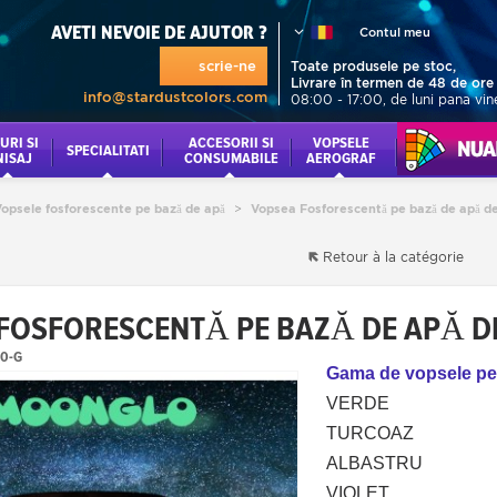
AVETI NEVOIE DE AJUTOR ?
Contul meu
scrie-ne
Toate produsele pe stoc,
Livrare în termen de 48 de ore
info@stardustcolors.com
08:00 - 17:00, de luni pana vin
URI SI
ACCESORII SI
VOPSELE
NUANCI
SPECIALITATI
NISAJ
CONSUMABILE
AEROGRAF
opsele fosforescente pe bază de apă
>
Vopsea Fosforescentă pe bază de apă d
Retour à la catégorie
FOSFORESCENTĂ PE BAZĂ DE APĂ D
0-G
Gama de vopsele pe 
VERDE
TURCOAZ
ALBASTRU
VIOLET