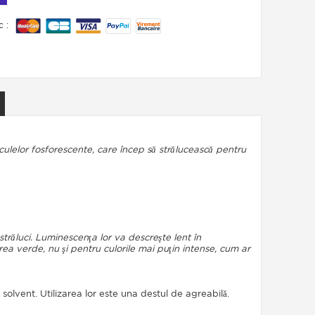
c :
ulelor fosforescente, care încep să strălucească pentru
trăluci. Luminescenţa lor va descreşte lent în
area verde, nu şi pentru culorile mai puţin intense, cum ar
olvent. Utilizarea lor este una destul de agreabilă.