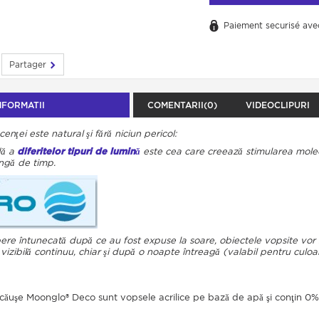
Paiement securisé ave
Partager
NFORMATII
COMENTARII(0)
VIDEOCLIPURI
cenţei este natural şi fără niciun pericol:
dă a
diferitelor tipuri de lumină
este cea care creează stimularea molec
ngă de timp.
pere întunecată după ce au fost expuse la soare, obiectele vopsite vor s
fi vizibilă continuu, chiar şi după o noapte întreagă (valabil pentru culo
căuşe Moonglo® Deco sunt vopsele acrilice pe bază de apă şi conţin 0% s