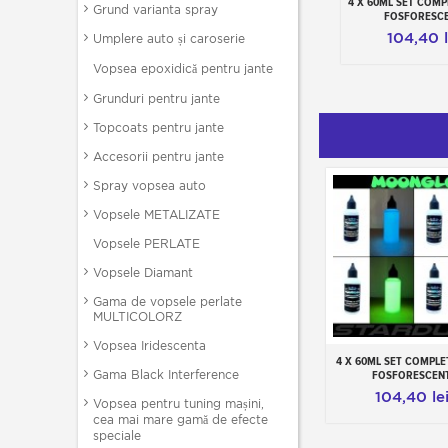
4 X 60ML SET COMP
Adauga in c
Grund varianta spray
FOSFORESC
104,40 l
Umplere auto și caroserie
Vopsea epoxidică pentru jante
Grunduri pentru jante
Topcoats pentru jante
Accesorii pentru jante
Spray vopsea auto
Vopsele METALIZATE
Vopsele PERLATE
Vopsele Diamant
Gama de vopsele perlate
MULTICOLORZ
Vopsea Iridescenta
4 X 60ML SET COMPLE
Add to cart
Gama Black Interference
FOSFORESCEN
104,40 le
Vopsea pentru tuning mașini,
cea mai mare gamă de efecte
speciale