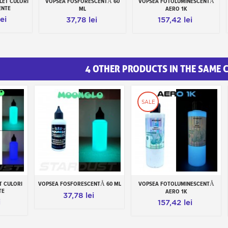
LET CULORI
VOPSEA FOSFORESCENTĂ 60
VOPSEA FOTOLUMINESCENTĂ
os
Adauga in cos
Adauga in cos
ENTE
ML
AERO 1K
ei
37,78 lei
157,42 lei
4 OTHER PRODUCTS IN THE SAME 
SALE
T CULORI
VOPSEA FOSFORESCENTĂ 60 ML
VOPSEA FOTOLUMINESCENTĂ
Add to cart
Add to cart
TE
AERO 1K
37,78 lei
i
157,42 lei