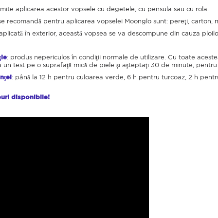
mite aplicarea acestor vopsele cu degetele, cu pensula sau cu rola.
se recomandă pentru aplicarea vopselei Moonglo sunt: pereţi, carton, m
aplicată în exterior, această vopsea se va descompune din cauza ploilo
ţie
: produs nepericulos în condiţii normale de utilizare. Cu toate acest
a un test pe o suprafaţă mică de piele şi aşteptaţi 30 de minute, pentr
nţei
: până la 12 h pentru culoarea verde, 6 h pentru turcoaz, 2 h pentru
puri disponibile!