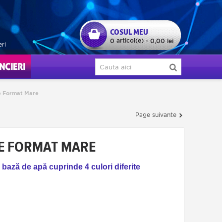
COSUL MEU
articol(e)
0
-
0,00 lei
eri
ERI
e Format Mare
Page suivante
E FORMAT MARE
bază de apă cuprinde 4 culori diferite