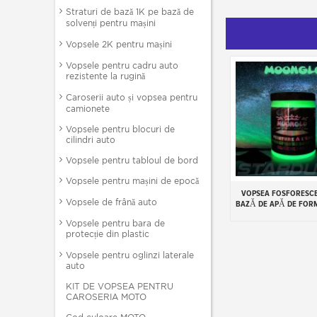
Straturi de bază 1K pe bază de
solvenți pentru mașini
Vopsele 2K pentru mașini
Vopsele pentru cadru auto
rezistente la rugină
Caroserii auto și vopsea pentru
camionete
Vopsele pentru blocuri de
cilindri auto
Vopsele pentru tabloul de bord
Vopsele pentru mașini de epocă
VOPSEA FOSFORESC
Add to cart
Vopsele de frână auto
BAZĂ DE APĂ DE FOR
Vopsele pentru bara de
protecție din plastic
Vopsele pentru oglinzi laterale
auto
KIT DE VOPSEA PENTRU
CAROSERIA MOTO