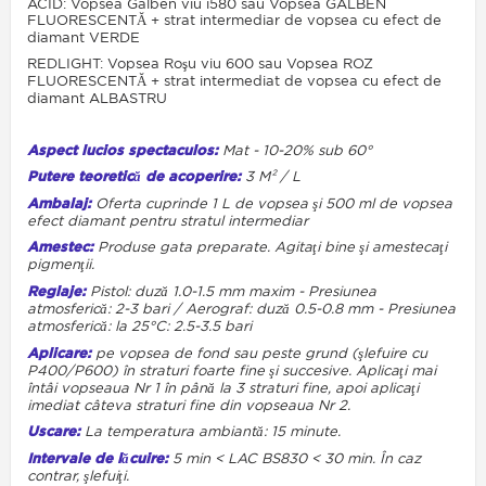
ACID: Vopsea Galben viu i580 sau Vopsea GALBEN
FLUORESCENTĂ + strat intermediar de vopsea cu efect de
diamant VERDE
REDLIGHT: Vopsea Roşu viu
600 sau Vopsea ROZ
FLUORESCENTĂ + strat intermediat de vopsea cu efect de
diamant ALBASTRU
Aspect lucios spectaculos:
Mat - 10-20% sub 60°
Putere teoretică de acoperire:
3 M² / L
Ambalaj:
Oferta cuprinde 1 L de vopsea şi 500 ml de vopsea
efect diamant pentru stratul intermediar
Amestec:
Produse gata preparate. Agitaţi bine şi amestecaţi
pigmenţii.
Reglaje:
Pistol: duză 1.0-1.5 mm maxim - Presiunea
atmosferică: 2-3 bari / Aerograf: duză 0.5-0.8 mm - Presiunea
atmosferică: la 25°C: 2.5-3.5 bari
Aplicare:
pe vopsea de fond sau peste grund (şlefuire cu
P400/P600) în straturi foarte fine şi succesive. Aplicaţi mai
întâi vopseaua Nr 1 în până la 3 straturi fine, apoi aplicaţi
imediat câteva straturi fine din vopseaua Nr 2.
Uscare:
La temperatura ambiantă: 15 minute.
Intervale de lăcuire:
5 min < LAC BS830 < 30 min. În caz
contrar, şlefuiţi.