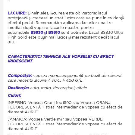
LĂCUIRE:
Bineînţeles, lăcuirea este obligatorie: lacul
protejează şi creează un strat lucios care va pune în evidenţă
efectul perlat. Recomandăm aplicarea lacurilor noastre
imediat după vopsire: lacurile noastre pentru
automobile
BS830 şi BS810
sunt potrivite. Lacul BS830 Ultra
High Solid este puţin mai lucios şi mai rezistent decât lacul
810.
CARACTERISTICI TEHNICE ALE VOPSELEI CU EFECT
IRIDESCENT
Compoziţie:
vopsea monocomponentă pe bază de solvent
care necesită lăcuire / VOC: > 420 G/L
Destinaţie:
auto, moto, decoraţiuni, altele
Culori:
INFERNO: Vopsea Oranj foc i590 sau Vopsea ORANJ
FLUORESCENTĂ + strat intermediar de vopsea cu efect de
diamant AURIE
JAMAICA: Vopsea Verde măr sau Vopsea VERDE
FLUORESCENTĂ + strat intermediar de vopsea cu efect de
diamant AURIE