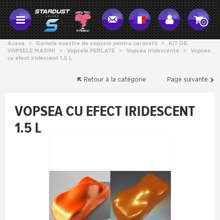
0
Acasa
>
Gamele noastre de vopsele pentru caroserii
>
KIT DE
VOPSELE MASINI
>
Vopsele PERLATE
>
Vopsea Iridescenta
>
Vopsea
cu efect iridescent 1.5 L
Retour à la catégorie
Page suivante
VOPSEA CU EFECT IRIDESCENT
1.5 L