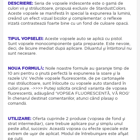
DESCRIERE:
Seria de vopsele iridescente este o gamă de
culori vii şi strălucitoare, propusă exclusiv de StardustColors.
Aceste vopsele se manifestă în special la expunerea la lumină,
creând un efect vizual bicolor şi complementar: o reflexie
irizată contrastează foarte bine cu un fond de culoare opacă.
TIPUL VOPSELEI:
Aceste vopsele auto se aplică cu pistol.
Sunt vopsele monocomponente gata preparate. Este nevoie,
deci, de lăcuire imediat după aplicare. Diluantul şi întăritorul nu
sunt necesare.
NOUA FORMULĂ:
Noile noastre formule au garanţie timp de
10 ani pentru o ţinută perfectă la expunerea la soare şi la
razele UV. Vechile vopsele fluorescente, de pe cartonaşele
mai strălucitoare, sunt înlocuite cu vopsele auto standard în
culori pure. ->>>> Puteţi solicita oricând varianta de vopsea
fluorescentă, adăugând 'VOPSEA FLUORESCENTĂ, VĂ ROG'
în chenarul destinat comentariilor, atunci când plasaţi o
comandă.
UTILIZARE:
Oferta cuprinde 2 produse (vopsea de fond şi
strat intermediar), care trebuie aplicare pur şi simplu unul
peste altul, succesiv. Această vopsea cu efecte speciale este
extrem de uşor de aplicat. Modul de întrebuinţare este afişat
pe cutii.