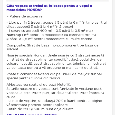
Câtă vopsea ar trebui să folosesc pentru a vopsi o
motocicletă HONDA?
> Putere de acoperire:
- Litru pur în 2 treceri, acoperă 5 până la 6 m², în timp ce litrul
diluat acoperă 3 până la 4 m² în 2 treceri
- 1 spray cu aerosoli 400 ml = 0,3 până la 0,5 m² max
Numărați 1 m² pentru o motocicletă cu carenare minimă
și până la 2,5 m² pentru motociclete cu multe carene
Compozitie: Strat de baza monocomponent pe baza de
solvent
Nuanțe speciale Honda : Unele nuanțe cu 3 straturi necesită
un strat de strat suplimentar specific* : dacă codul dvs. de
culoare necesită acest strat suplimentar, tehnicianul nostru vă
va contacta pentru a vă propune prima nuanță de strat.
Poate fi comandat făcând clic pe link-ul de mai jos: subpar
special pentru culorile din fabrică.
AMestecarea stratului de bază Moto 1K:
Seturile noastre de vopsea sunt furnizate în versiune pură:
vopseaua este livrată pură, iar diluantul este livrat împreună
cu ea.
Înainte de vopsire, se adaugă 70% diluant pentru a obține
vâscozitatea potrivită pentru aplicare.
Cutiile de 250 și 500 ml sunt deja diluate.