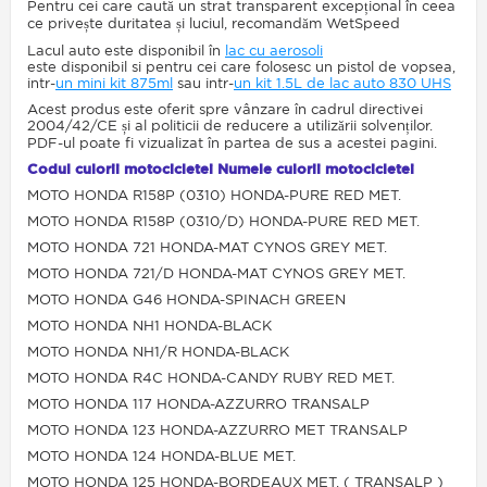
Pentru cei care caută un strat transparent excepțional în ceea
ce privește duritatea și luciul, recomandăm WetSpeed
Lacul auto este disponibil în
lac cu aerosoli
este disponibil si pentru cei care folosesc un pistol de vopsea,
intr-
un mini kit 875ml
sau intr-
un kit 1.5L de lac auto 830 UHS
Acest produs este oferit spre vânzare în cadrul directivei
2004/42/CE și al politicii de reducere a utilizării solvenților.
PDF-ul poate fi vizualizat în partea de sus a acestei pagini.
Codul culorii motocicletei Numele culorii motocicletei
MOTO HONDA R158P (0310) HONDA-PURE RED MET.
MOTO HONDA R158P (0310/D) HONDA-PURE RED MET.
MOTO HONDA 721 HONDA-MAT CYNOS GREY MET.
MOTO HONDA 721/D HONDA-MAT CYNOS GREY MET.
MOTO HONDA G46 HONDA-SPINACH GREEN
MOTO HONDA NH1 HONDA-BLACK
MOTO HONDA NH1/R HONDA-BLACK
MOTO HONDA R4C HONDA-CANDY RUBY RED MET.
MOTO HONDA 117 HONDA-AZZURRO TRANSALP
MOTO HONDA 123 HONDA-AZZURRO MET TRANSALP
MOTO HONDA 124 HONDA-BLUE MET.
MOTO HONDA 125 HONDA-BORDEAUX MET. ( TRANSALP )