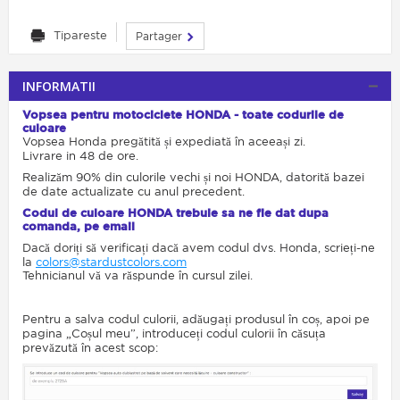
Tipareste
Partager
INFORMATII
Vopsea pentru motociclete HONDA - toate codurile de
culoare
Vopsea Honda pregătită și expediată în aceeași zi.
Livrare in 48 de ore.
Realizăm 90% din culorile vechi și noi HONDA, datorită bazei
de date actualizate cu anul precedent.
Codul de culoare HONDA trebuie sa ne fie dat dupa
comanda, pe email
Dacă doriți să verificați dacă avem codul dvs. Honda, scrieți-ne
la
colors@stardustcolors.com
Tehnicianul vă va răspunde în cursul zilei.
Pentru a salva codul culorii, adăugați produsul în coș, apoi pe
pagina „Coșul meu”, introduceți codul culorii în căsuța
prevăzută în acest scop: