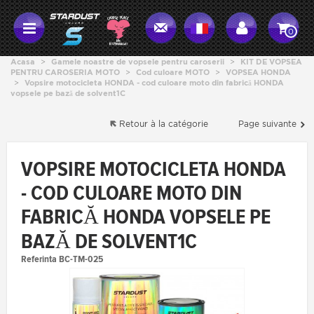
0
Acasa
>
Gamele noastre de vopsele pentru caroserii
>
KIT DE VOPSEA
PENTRU CAROSERIA MOTO
>
Cod culoare MOTO
>
VOPSEA HONDA
>
Vopsire motocicleta HONDA - cod culoare moto din fabrică HONDA
vopsele pe bază de solvent1C
Retour à la catégorie
Page suivante
VOPSIRE MOTOCICLETA HONDA
- COD CULOARE MOTO DIN
FABRICĂ HONDA VOPSELE PE
BAZĂ DE SOLVENT1C
Referinta
BC-TM-025