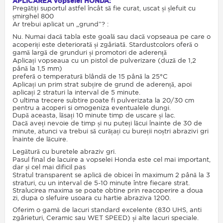
APLICAREA vopselei HONDA:
Pregătiți suportul astfel încât să fie curat, uscat și șlefuit cu
șmirghel 800
Ar trebui aplicat un „grund”? :
Nu. Numai dacă tabla este goală sau dacă vopseaua pe care o
acoperiți este deteriorată și zgâriată. Stardustcolors oferă o
gamă largă de grunduri și promotori de aderență
Aplicați vopseaua cu un pistol de pulverizare (duză de 1,2
până la 1,5 mm)
preferă o temperatură blândă de 15 până la 25°C
Aplicați un prim strat subțire de grund de aderență, apoi
aplicați 2 straturi la interval de 5 minute.
O ultima trecere subtire poate fi pulverizata la 20/30 cm
pentru a acoperi si omogeniza eventualele dungi.
După aceasta, lăsați 10 minute timp de uscare și lac.
Dacă aveți nevoie de timp și nu puteți lăcui înainte de 30 de
minute, atunci va trebui să curățați cu bureții noștri abrazivi gri
înainte de lăcuire.
Legătură cu buretele abraziv gri.
Pasul final de lacuire a vopselei Honda este cel mai important,
dar și cel mai dificil pas
Stratul transparent se aplică de obicei în maximum 2 până la 3
straturi, cu un interval de 5-10 minute între fiecare strat.
Stralucirea maxima se poate obtine prin reacoperire a doua
zi, dupa o slefuire usoara cu hartie abraziva 1200.
Oferim o gamă de lacuri standard excelente (830 UHS, anti
zgârieturi, Ceramic sau WET SPEED) și alte lacuri speciale.