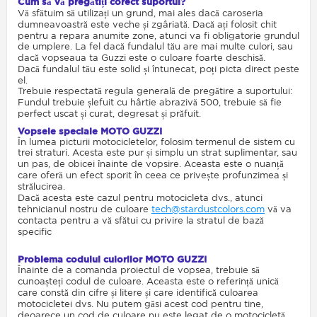
Cum să vă pregătiți corect suportul?
Vă sfătuim să utilizați un grund, mai ales dacă caroseria
dumneavoastră este veche și zgâriată. Dacă ați folosit chit
pentru a repara anumite zone, atunci va fi obligatorie grundul
de umplere. La fel dacă fundalul tău are mai multe culori, sau
dacă vopseaua ta Guzzi este o culoare foarte deschisă.
Dacă fundalul tău este solid și întunecat, poți picta direct peste
el.
Trebuie respectată regula generală de pregătire a suportului:
Fundul trebuie șlefuit cu hârtie abrazivă 500, trebuie să fie
perfect uscat și curat, degresat și prăfuit.
Vopsele speciale MOTO GUZZI
În lumea picturii motocicletelor, folosim termenul de sistem cu
trei straturi. Acesta este pur și simplu un strat suplimentar, sau
un pas, de obicei înainte de vopsire. Aceasta este o nuanță
care oferă un efect sporit în ceea ce privește profunzimea și
strălucirea.
Dacă acesta este cazul pentru motocicleta dvs., atunci
tehnicianul nostru de culoare
tech@stardustcolors.com
vă va
contacta pentru a vă sfătui cu privire la stratul de bază
specific
Problema codului culorilor MOTO GUZZI
Înainte de a comanda proiectul de vopsea, trebuie să
cunoașteți codul de culoare. Aceasta este o referință unică
care constă din cifre și litere și care identifică culoarea
motocicletei dvs. Nu putem găsi acest cod pentru tine,
deoarece un cod de culoare nu este legat de o motocicletă,