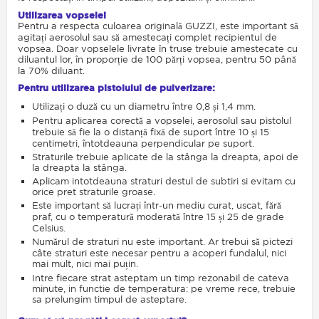
Utilizarea vopselei
Pentru a respecta culoarea originală GUZZI, este important să
agitați aerosolul sau să amestecați complet recipientul de
vopsea. Doar vopselele livrate în truse trebuie amestecate cu
diluantul lor, în proporție de 100 părți vopsea, pentru 50 până
la 70% diluant.
Pentru utilizarea pistolului de pulverizare:
Utilizați o duză cu un diametru între 0,8 și 1,4 mm.
Pentru aplicarea corectă a vopselei, aerosolul sau pistolul
trebuie să fie la o distanță fixă ​​de suport între 10 și 15
centimetri, întotdeauna perpendicular pe suport.
Straturile trebuie aplicate de la stânga la dreapta, apoi de
la dreapta la stânga.
Aplicam intotdeauna straturi destul de subtiri si evitam cu
orice pret straturile groase.
Este important să lucrați într-un mediu curat, uscat, fără
praf, cu o temperatură moderată între 15 și 25 de grade
Celsius.
Numărul de straturi nu este important. Ar trebui să pictezi
câte straturi este necesar pentru a acoperi fundalul, nici
mai mult, nici mai puțin.
Intre fiecare strat asteptam un timp rezonabil de cateva
minute, in functie de temperatura: pe vreme rece, trebuie
sa prelungim timpul de asteptare.