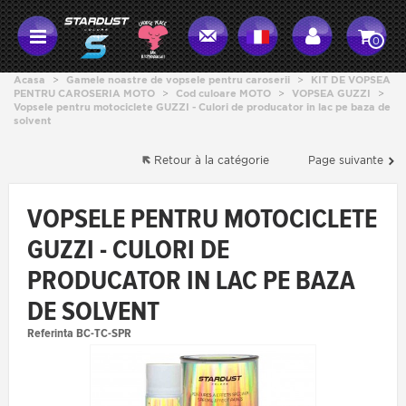
0
Acasa
>
Gamele noastre de vopsele pentru caroserii
>
KIT DE VOPSEA
PENTRU CAROSERIA MOTO
>
Cod culoare MOTO
>
VOPSEA GUZZI
>
Vopsele pentru motociclete GUZZI - Culori de producator in lac pe baza de
solvent
Retour à la catégorie
Page suivante
VOPSELE PENTRU MOTOCICLETE
GUZZI - CULORI DE
PRODUCATOR IN LAC PE BAZA
DE SOLVENT
Referinta
BC-TC-SPR