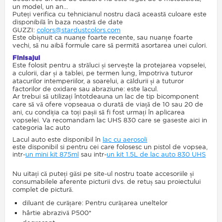
un model, un an...
Puteți verifica cu tehnicianul nostru dacă această culoare este
disponibilă în baza noastră de date
GUZZI:
colors@stardustcolors.com
Este obișnuit ca nuanțe foarte recente, sau nuanțe foarte
vechi, să nu aibă formule care să permită asortarea unei culori.
Finisajul
Este folosit pentru a străluci și servește la protejarea vopselei,
a culorii, dar și a tablei, pe termen lung, împotriva tuturor
atacurilor intemperiilor, a soarelui, a căldurii și a tuturor
factorilor de oxidare sau abraziune: este lacul.
Ar trebui să utilizați întotdeauna un lac de tip bicomponent
care să vă ofere vopseaua o durată de viață de 10 sau 20 de
ani, cu condiția ca toți pașii să fi fost urmați în aplicarea
vopselei. Va recomandam lac UHS 830 care se gaseste aici in
categoria lac auto
Lacul auto este disponibil în
lac cu aerosoli
este disponibil si pentru cei care folosesc un pistol de vopsea,
intr-
un mini kit 875ml
sau intr-
un kit 1.5L de lac auto 830 UHS
Nu uitați că puteți găsi pe site-ul nostru toate accesoriile și
consumabilele aferente picturii dvs. de retuș sau proiectului
complet de pictură.
diluant de curățare: Pentru curățarea uneltelor
hârtie abrazivă P500*