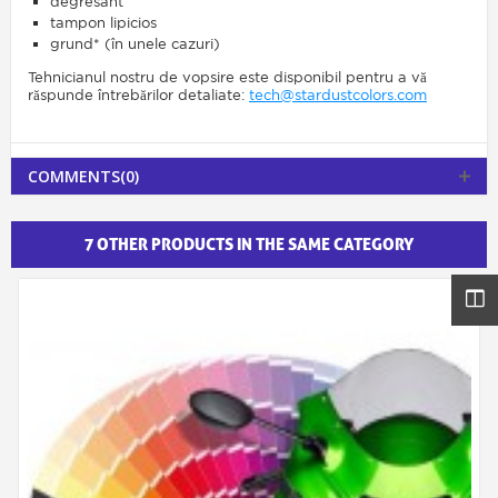
degresant
tampon lipicios
grund* (în unele cazuri)
Tehnicianul nostru de vopsire este disponibil pentru a vă
răspunde întrebărilor detaliate:
tech@stardustcolors.com
COMMENTS(0)
7 OTHER PRODUCTS IN THE SAME CATEGORY