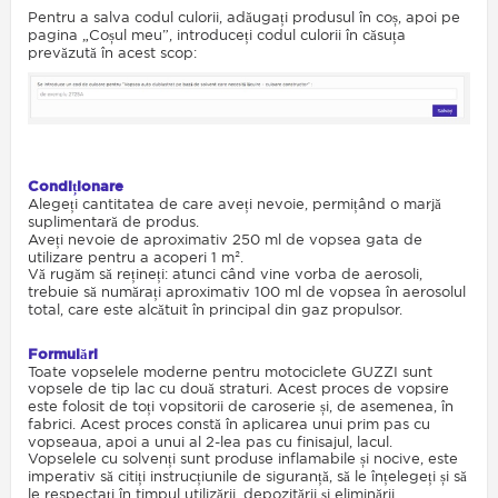
Pentru a salva codul culorii, adăugați produsul în coș, apoi pe
pagina „Coșul meu”, introduceți codul culorii în căsuța
prevăzută în acest scop:
Condiționare
Alegeți cantitatea de care aveți nevoie, permițând o marjă
suplimentară de produs.
Aveți nevoie de aproximativ 250 ml de vopsea gata de
utilizare pentru a acoperi 1 m².
Vă rugăm să rețineți: atunci când vine vorba de aerosoli,
trebuie să numărați aproximativ 100 ml de vopsea în aerosolul
total, care este alcătuit în principal din gaz propulsor.
Formulări
Toate vopselele moderne pentru motociclete GUZZI sunt
vopsele de tip lac cu două straturi. Acest proces de vopsire
este folosit de toți vopsitorii de caroserie și, de asemenea, în
fabrici. Acest proces constă în aplicarea unui prim pas cu
vopseaua, apoi a unui al 2-lea pas cu finisajul, lacul.
Vopselele cu solvenți sunt produse inflamabile și nocive, este
imperativ să citiți instrucțiunile de siguranță, să le înțelegeți și să
le respectați în timpul utilizării, depozitării și eliminării.