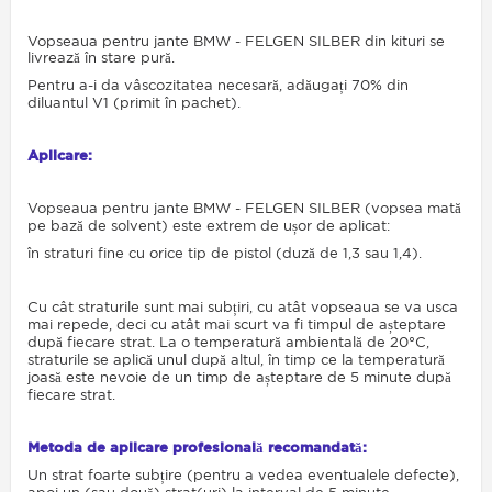
Vopseaua pentru jante BMW - FELGEN SILBER din kituri se
livrează în stare pură.
Pentru a-i da vâscozitatea necesară, adăugați 70% din
diluantul V1 (primit în pachet).
Aplicare:
Vopseaua pentru jante BMW - FELGEN SILBER (vopsea mată
pe bază de solvent) este extrem de ușor de aplicat:
în straturi fine cu orice tip de pistol (duză de 1,3 sau 1,4).
Cu cât straturile sunt mai subțiri, cu atât vopseaua se va usca
mai repede, deci cu atât mai scurt va fi timpul de așteptare
după fiecare strat. La o temperatură ambientală de 20°C,
straturile se aplică unul după altul, în timp ce la temperatură
joasă este nevoie de un timp de așteptare de 5 minute după
fiecare strat.
Metoda de aplicare profesională recomandată:
Un strat foarte subțire (pentru a vedea eventualele defecte),