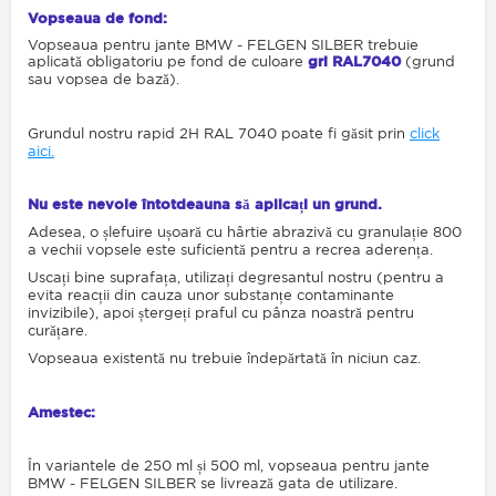
Vopseaua de fond:
Vopseaua pentru jante BMW - FELGEN SILBER trebuie
aplicată obligatoriu pe fond de culoare
gri RAL7040
(grund
sau vopsea de bază).
Grundul nostru rapid 2H RAL 7040 poate fi găsit prin
click
aici.
Nu este nevoie întotdeauna să aplicați un grund.
Adesea, o șlefuire ușoară cu hârtie abrazivă cu granulație 800
a vechii vopsele este suficientă pentru a recrea aderența.
Uscați bine suprafața, utilizați degresantul nostru (pentru a
evita reacții din cauza unor substanțe contaminante
invizibile), apoi ștergeți praful cu pânza noastră pentru
curățare.
Vopseaua existentă nu trebuie îndepărtată în niciun caz.
Amestec:
În variantele de 250 ml și 500 ml, vopseaua pentru jante
BMW - FELGEN SILBER se livrează gata de utilizare.