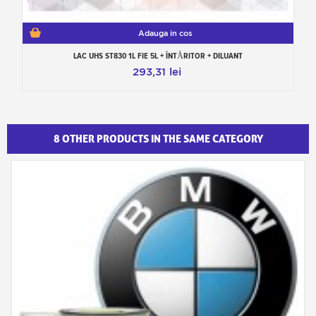
Adauga in cos
LAC UHS ST830 1L FIE 5L + ÎNTĂRITOR + DILUANT
293,31 lei
8 OTHER PRODUCTS IN THE SAME CATEGORY