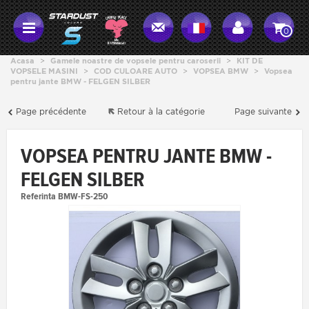
0
Acasa
>
Gamele noastre de vopsele pentru caroserii
>
KIT DE
VOPSELE MASINI
>
COD CULOARE AUTO
>
VOPSEA BMW
>
Vopsea
pentru jante BMW - FELGEN SILBER
Page précédente
Retour à la catégorie
Page suivante
VOPSEA PENTRU JANTE BMW -
FELGEN SILBER
Referinta
BMW-FS-250