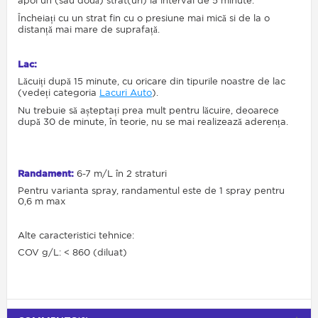
apoi un (sau două) strat(uri) la interval de 5 minute.
Încheiați cu un strat fin cu o presiune mai mică si de la o
distanță mai mare de suprafață.
Lac:
Lăcuiți după 15 minute, cu oricare din tipurile noastre de lac
(vedeți categoria
Lacuri Auto
).
Nu trebuie să așteptați prea mult pentru lăcuire, deoarece
după 30 de minute, în teorie, nu se mai realizează aderența.
Randament:
6-7 m/L în 2 straturi
Pentru varianta spray, randamentul este de 1 spray pentru
0,6 m max
Alte caracteristici tehnice:
COV g/L: < 860 (diluat)