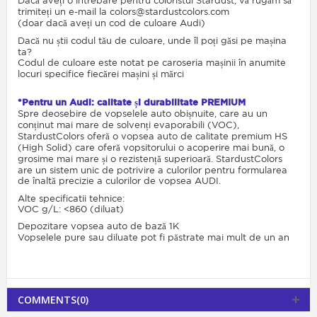
Dacă aveți o întrebare pentru coloristul Stardust, vă rugăm să
trimiteți un e-mail la colors@stardustcolors.com
(doar dacă aveți un cod de culoare Audi)
Dacă nu știi codul tău de culoare, unde îl poți găsi pe mașina
ta?
Codul de culoare este notat pe caroseria mașinii în anumite
locuri specifice fiecărei mașini și mărci
*Pentru un Audi: calitate și durabilitate PREMIUM
Spre deosebire de vopselele auto obișnuite, care au un
conținut mai mare de solvenți evaporabili (VOC),
StardustColors oferă o vopsea auto de calitate premium HS
(High Solid) care oferă vopsitorului o acoperire mai bună, o
grosime mai mare și o rezistență superioară. StardustColors
are un sistem unic de potrivire a culorilor pentru formularea
de înaltă precizie a culorilor de vopsea AUDI.
Alte specificatii tehnice:
VOC g/L: <860 (diluat)
Depozitare vopsea auto de bază 1K
Vopselele pure sau diluate pot fi păstrate mai mult de un an
COMMENTS(0)