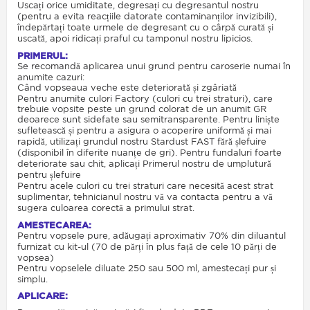
Uscați orice umiditate, degresați cu degresantul nostru
(pentru a evita reacțiile datorate contaminanților invizibili),
îndepărtați toate urmele de degresant cu o cârpă curată și
uscată, apoi ridicați praful cu tamponul nostru lipicios.
PRIMERUL:
Se recomandă aplicarea unui grund pentru caroserie numai în
anumite cazuri:
Când vopseaua veche este deteriorată și zgâriată
Pentru anumite culori Factory (culori cu trei straturi), care
trebuie vopsite peste un grund colorat de un anumit GR
deoarece sunt sidefate sau semitransparente. Pentru liniște
sufletească și pentru a asigura o acoperire uniformă și mai
rapidă, utilizați grundul nostru Stardust FAST fără șlefuire
(disponibil în diferite nuanțe de gri). Pentru fundaluri foarte
deteriorate sau chit, aplicați Primerul nostru de umplutură
pentru șlefuire
Pentru acele culori cu trei straturi care necesită acest strat
suplimentar, tehnicianul nostru vă va contacta pentru a vă
sugera culoarea corectă a primului strat.
AMESTECAREA:
Pentru vopsele pure, adăugați aproximativ 70% din diluantul
furnizat cu kit-ul (70 de părți în plus față de cele 10 părți de
vopsea)
Pentru vopselele diluate 250 sau 500 ml, amestecați pur și
simplu.
APLICARE: