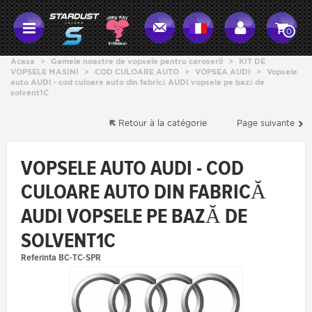
0
Acasa
>
Gamele noastre de vopsele pentru caroserii
>
KIT DE
VOPSELE MASINI
>
COD CULOARE AUTO
>
VOPSEA AUDI
>
Vopsele
auto AUDI - cod culoare auto din fabrică AUDI vopsele pe bază de
solvent1C
Retour à la catégorie
Page suivante
VOPSELE AUTO AUDI - COD
CULOARE AUTO DIN FABRICĂ
AUDI VOPSELE PE BAZĂ DE
SOLVENT1C
Referinta
BC-TC-SPR