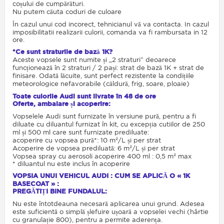
coșului de cumpărături.
Nu putem căuta coduri de culoare
În cazul unui cod incorect, tehnicianul vă va contacta. In cazul
imposibilitatii realizarii culorii, comanda va fi rambursata in 12
ore.
*Ce sunt straturile de bază 1K?
Aceste vopsele sunt numite și „2 straturi” deoarece
funcționează în 2 straturi / 2 pași: strat de bază 1K + strat de
finisare. Odată lăcuite, sunt perfect rezistente la condițiile
meteorologice nefavorabile (căldură, frig, soare, ploaie)
Toate culorile Audi sunt livrate în 48 de ore
Oferte, ambalare și acoperire:
Vopselele Audi sunt furnizate în versiune pură, pentru a fi
diluate cu diluantul furnizat în kit, cu excepția cutiilor de 250
ml și 500 ml care sunt furnizate prediluate:
acoperire cu vopsea pură*: 10 m²/L și per strat
Acoperire de vopsea prediluată: 6 m²/L și per strat
Vopsea spray cu aerosoli acoperire 400 ml : 0,5 m² max
* diluantul nu este inclus în acoperire
VOPSIA UNUI VEHICUL AUDI : CUM SE APLICĂ O « 1K
BASECOAT » :
PREGĂTIȚI BINE FUNDALUL:
Nu este întotdeauna necesară aplicarea unui grund. Adesea
este suficientă o simplă șlefuire ușoară a vopselei vechi (hârtie
cu granulație 800), pentru a permite aderența.