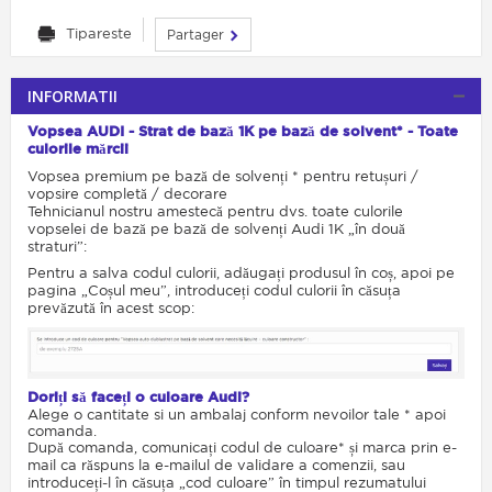
Tipareste
Partager
INFORMATII
Vopsea AUDI - Strat de bază 1K pe bază de solvent* - Toate
culorile mărcii
Vopsea premium pe bază de solvenți * pentru retușuri /
vopsire completă / decorare
Tehnicianul nostru amestecă pentru dvs. toate culorile
vopselei de bază pe bază de solvenți Audi 1K „în două
straturi”:
Pentru a salva codul culorii, adăugați produsul în coș, apoi pe
pagina „Coșul meu”, introduceți codul culorii în căsuța
prevăzută în acest scop:
Doriți să faceți o culoare Audi?
Alege o cantitate si un ambalaj conform nevoilor tale * apoi
comanda.
După comanda, comunicați codul de culoare* și marca prin e-
mail ca răspuns la e-mailul de validare a comenzii, sau
introduceți-l în căsuța „cod culoare” în timpul rezumatului