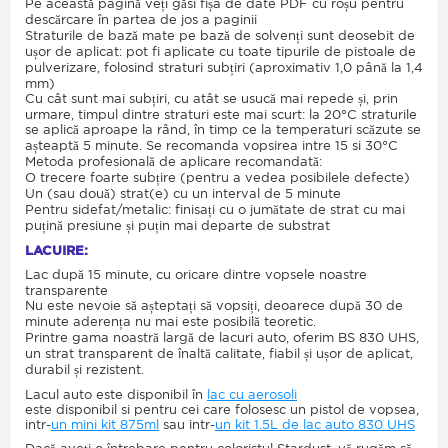
Pe această pagină veți găsi fișa de date PDF cu roșu pentru
descărcare în partea de jos a paginii
Straturile de bază mate pe bază de solvenți sunt deosebit de
ușor de aplicat: pot fi aplicate cu toate tipurile de pistoale de
pulverizare, folosind straturi subțiri (aproximativ 1,0 până la 1,4
mm)
Cu cât sunt mai subțiri, cu atât se usucă mai repede și, prin
urmare, timpul dintre straturi este mai scurt: la 20°C straturile
se aplică aproape la rând, în timp ce la temperaturi scăzute se
așteaptă 5 minute. Se recomanda vopsirea intre 15 si 30°C
Metoda profesională de aplicare recomandată:
O trecere foarte subțire (pentru a vedea posibilele defecte)
Un (sau două) strat(e) cu un interval de 5 minute
Pentru sidefat/metalic: finisați cu o jumătate de strat cu mai
puțină presiune și puțin mai departe de substrat
LACUIRE:
Lac după 15 minute, cu oricare dintre vopsele noastre
transparente
Nu este nevoie să așteptați să vopsiți, deoarece după 30 de
minute aderența nu mai este posibilă teoretic.
Printre gama noastră largă de lacuri auto, oferim BS 830 UHS,
un strat transparent de înaltă calitate, fiabil și ușor de aplicat,
durabil și rezistent.
Lacul auto este disponibil în
lac cu aerosoli
este disponibil si pentru cei care folosesc un pistol de vopsea,
intr-
un mini kit 875ml
sau intr-
un kit 1.5L de lac auto 830 UHS