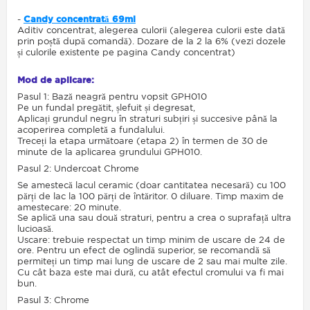
-
Candy concentrată 69ml
Aditiv concentrat, alegerea culorii (alegerea culorii este dată
prin poștă după comandă). Dozare de la 2 la 6% (vezi dozele
și culorile existente pe pagina Candy concentrat)
Mod de aplicare:
Pasul 1: Bază neagră pentru vopsit GPH010
Pe un fundal pregătit, șlefuit și degresat,
Aplicați grundul negru în straturi subțiri și succesive până la
acoperirea completă a fundalului.
Treceți la etapa următoare (etapa 2) în termen de 30 de
minute de la aplicarea grundului GPH010.
Pasul 2: Undercoat Chrome
Se amestecă lacul ceramic (doar cantitatea necesară) cu 100
părți de lac la 100 părți de întăritor. 0 diluare. Timp maxim de
amestecare: 20 minute.
Se aplică una sau două straturi, pentru a crea o suprafață ultra
lucioasă.
Uscare: trebuie respectat un timp minim de uscare de 24 de
ore. Pentru un efect de oglindă superior, se recomandă să
permiteți un timp mai lung de uscare de 2 sau mai multe zile.
Cu cât baza este mai dură, cu atât efectul cromului va fi mai
bun.
Pasul 3: Chrome