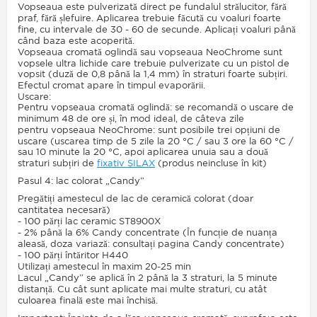
Vopseaua este pulverizată direct pe fundalul strălucitor, fără
praf, fără șlefuire. Aplicarea trebuie făcută cu voaluri foarte
fine, cu intervale de 30 - 60 de secunde. Aplicați voaluri până
când baza este acoperită.
Vopseaua cromată oglindă sau vopseaua NeoChrome sunt
vopsele ultra lichide care trebuie pulverizate cu un pistol de
vopsit (duză de 0,8 până la 1,4 mm) în straturi foarte subțiri.
Efectul cromat apare în timpul evaporării.
Uscare:
Pentru vopseaua cromată oglindă: se recomandă o uscare de
minimum 48 de ore și, în mod ideal, de câteva zile
pentru vopseaua NeoChrome: sunt posibile trei opțiuni de
uscare (uscarea timp de 5 zile la 20 °C / sau 3 ore la 60 °C /
sau 10 minute la 20 °C, apoi aplicarea unuia sau a două
straturi subțiri de
fixativ SILAX
(produs neincluse în kit)
Pasul 4: lac colorat „Candy”
Pregătiți amestecul de lac de ceramică colorat (doar
cantitatea necesară)
- 100 părți lac ceramic ST8900X
- 2% până la 6% Candy concentrate (În funcție de nuanța
aleasă, doza variază: consultați pagina Candy concentrate)
- 100 părți întăritor H440
Utilizați amestecul în maxim 20-25 min
Lacul „Candy” se aplică în 2 până la 3 straturi, la 5 minute
distanță. Cu cât sunt aplicate mai multe straturi, cu atât
culoarea finală este mai închisă.