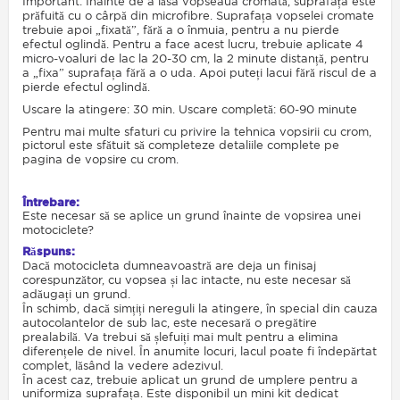
Important: Înainte de a lăsa vopseaua cromată, suprafața este
prăfuită cu o cârpă din microfibre. Suprafața vopselei cromate
trebuie apoi „fixată”, fără a o înmuia, pentru a nu pierde
efectul oglindă. Pentru a face acest lucru, trebuie aplicate 4
micro-voaluri de lac la 20-30 cm, la 2 minute distanță, pentru
a „fixa” suprafața fără a o uda. Apoi puteți lacui fără riscul de a
pierde efectul oglindă.
Uscare la atingere: 30 min. Uscare completă: 60-90 minute
Pentru mai multe sfaturi cu privire la tehnica vopsirii cu crom,
pictorul este sfătuit să completeze detaliile complete pe
pagina de vopsire cu crom.
Întrebare:
Este necesar să se aplice un grund înainte de vopsirea unei
motociclete?
Răspuns:
Dacă motocicleta dumneavoastră are deja un finisaj
corespunzător, cu vopsea și lac intacte, nu este necesar să
adăugați un grund.
În schimb, dacă simțiți nereguli la atingere, în special din cauza
autocolantelor de sub lac, este necesară o pregătire
prealabilă. Va trebui să șlefuiți mai mult pentru a elimina
diferențele de nivel. În anumite locuri, lacul poate fi îndepărtat
complet, lăsând la vedere adezivul.
În acest caz, trebuie aplicat un grund de umplere pentru a
uniformiza suprafața. Este disponibil un mini kit dedicat