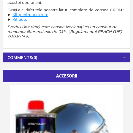
acestei operațiuni.
Găsiți aici diferitele noastre kituri complete de vopsea CROM :
►
Kit pentru biciclete
►
Kit auto
Produs (întăritor) care conține izocianați cu un conținut de
monomer liber mai mic de 0,1%. (Regulamentul REACH (UE)
2020/1149)
COMMENTS(0)
ACCESORII