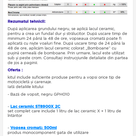
Rezumatul tehnicii:
După aplicarea grundului negru, se aplică lacul ceramic,
pentru a crea un fundal dur și strălucitor. După uscare timp de
minimum 24 până la 48 de ore, vopseaua cromată poate fi
aplicată cu niște voaluri fine. După uscare timp de 24 până la
48 de ore, aplicăm lacul ceramic colorat „Bomboane” cu
puțină cerneală de bomboane. Prin urmare, lacul este utilizat
sub și peste crom. Consultați instrucțiunile detaliate din partea
de jos a paginii.
Oferta :
kitul include suficiente produse pentru a vopsi orice tip de
motocicletă și carenaje.
Iată detaliile kitului
- Bază de vopsit, negru GPH010
-
Lac ceramic ST8900X 2C
set complet care include 1 litru de lac ceramic X + 1 litru de
întăritor
-
Vopsea cromată 500ml
produs monocomponent gata de utilizare