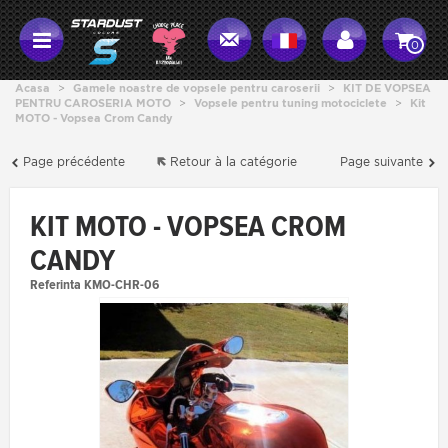
0
Acasa
>
Gamele noastre de vopsele pentru caroserii
>
KIT DE VOPSEA
PENTRU CAROSERIA MOTO
>
Vopsele pentru tuning motociclete
>
Kit
MOTO - Vopsea Crom Candy
Page précédente
Retour à la catégorie
Page suivante
KIT MOTO - VOPSEA CROM
CANDY
Referinta
KMO-CHR-06