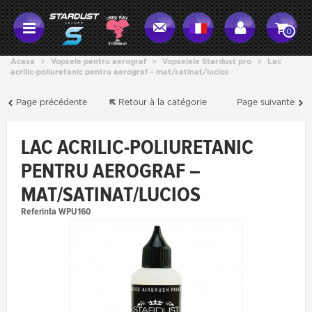
0
Acasa
>
Vopsele pentru aerograf
>
Vopselele Stardust pro
>
Lac
acrilic-poliuretanic pentru aerograf – mat/satinat/lucios
Page précédente
Retour à la catégorie
Page suivante
LAC ACRILIC-POLIURETANIC
PENTRU AEROGRAF –
MAT/SATINAT/LUCIOS
Referinta
WPU160