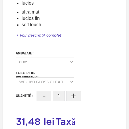
lucios
ultra mat
lucios fin
soft touch
> Voir descriptif complet
AMBALAJE :
LAC ACRILIC-
POLIURETANIC :
-
+
QUANTITÉ :
31,48 lei
Taxă