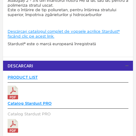
Adăugați 2 - 3% din întăritorul nostru H6 la lac sau lac pentru a
polimeriza stratul uscat.
Este o întărire de tip poliuretan, pentru întărirea stratului
superior, împotriva zgârieturilor și hidrocarburilor
Descărcați catalogul complet de vopsele acrilice Stardust®
făcând clic pe acest link
.
Stardust® este o marcă europeană înregistrată
DESCARCARI
PRODUCT LIST
Catalog Stardust PRO
Catalog Stardust PRO