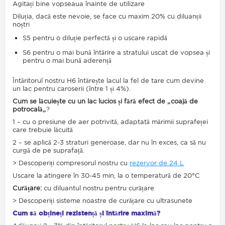
Agitați bine vopseaua înainte de utilizare
Diluția, dacă este nevoie, se face cu maxim 20% cu
diluanții
noștri
S5 pentru o diluție perfectă și o uscare rapidă
S6 pentru o mai bună întărire a stratului uscat de vopsea și
pentru o mai bună aderență
Întăritorul nostru H6 întărește lacul la fel de tare cum devine
un lac pentru caroserii (între 1 și 4%).
Cum se lăcuiește cu un lac lucios și fără efect de „coajă de
potrocală„
?
1 – cu o presiune de aer potrivită, adaptată mărimii suprafeței
care trebuie lăcuită
2 – se aplică 2-3 straturi generoase, dar nu în exces, ca să nu
curgă de pe suprafață.
> Descoperiți
compresorul nostru cu
rezervor de 24 L
Uscare la atingere în 30-45 min, la o temperatură de 20°C
Curățare:
cu diluantul nostru pentru curățare
> Descoperiți sisteme noastre de
curățare cu ultrasunete
Cum să obțineți rezistență și întărire maximă?