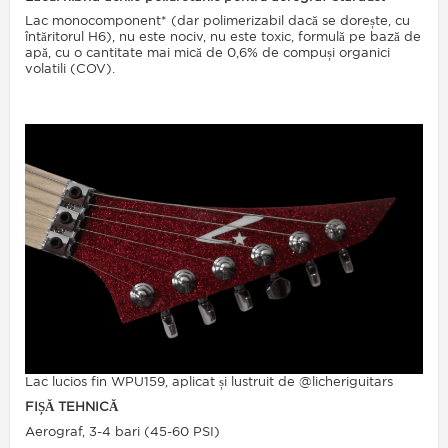
Lac monocomponent* (dar polimerizabil dacă se dorește, cu
întăritorul H6), nu este nociv, nu este toxic, formulă pe bază de
apă, cu o cantitate mai mică de 0,6% de compuși organici
volatili (COV).
Lac lucios fin WPU159, aplicat și lustruit de @‌licheriguitars
FIȘĂ TEHNICĂ
Aerograf, 3-4 bari (45-60 PSI)