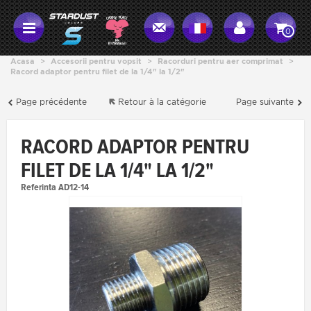
0
Acasa
>
Accesorii pentru vopsit
>
Racorduri pentru aer comprimat
>
Racord adaptor pentru filet de la 1/4" la 1/2"
Page précédente
Retour à la catégorie
Page suivante
RACORD ADAPTOR PENTRU
FILET DE LA 1/4" LA 1/2"
Referinta
AD12-14