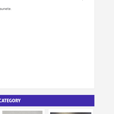
asunete.
 CATEGORY