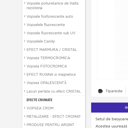
Vopsele poliuretanice de înaltă
rezistență
Vopsele fosforescente auto
Vopselele fluorescente
Vopsele fluorescente sub UV
Vopselele Candy
EFECT MARMURA / CRISTAL
Vopsea TERMOCROMICA
Vopsea FOTOCROMICA
EFECT RUGINA si magnetice
Vopsea OPALESCENTĂ
Tipareste
Lacuri perlate cu efect CRISTAL
EFECTE CROMATE
I
VOPSEA CROM
METALIZARE - EFECT CROMAT
Setul de bețișoare
PRODUSE PENTRU ARGINT
Acestea ușurează p