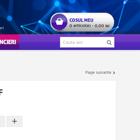
COSUL MEU
articol(e)
0
-
0,00 lei
eri
ERI
Page suivante
F
+