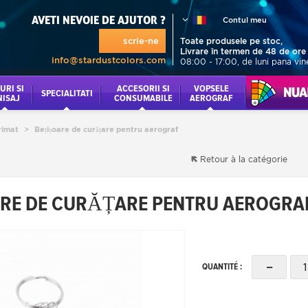
AVETI NEVOIE DE AJUTOR ?
Contul meu
scrie-ne
Toate produsele pe stoc,
Livrare în termen de 48 de ore
info@stardustcolors.com
08:00 - 17:00, de luni pana vin
URI SI
ACCESORII SI
VOPSELE
NUANCI
SPECIALITATI
NISAJ
CONSUMABILE
AEROGRAF
rimat
>
Bețișoare de curățare pentru aerograf
Retour à la catégorie
RE DE CURĂȚARE PENTRU AEROGRA
-
QUANTITÉ :