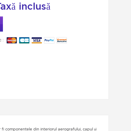
Taxă inclusă
c :
fi componentele din interiorul aerografului, capul și