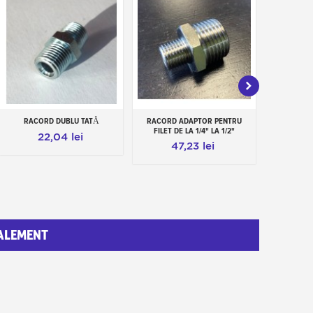
RACORD DUBLU TATĂ
RACORD ADAPTOR PENTRU
RACORD 
Add to cart
Add to cart
Add
FILET DE LA 1/4" LA 1/2"
FILET D
22,04 lei
47,23 lei
1
ALEMENT