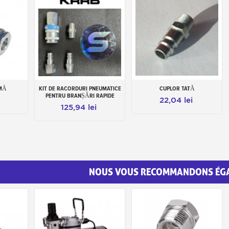
MĂ
KIT DE RACORDURI PNEUMATICE
CUPLOR TATĂ
Add to cart
Add to cart
PENTRU BRANȘĂRI RAPIDE
22,04 lei
125,94 lei
NOUS VOUS RECOMMANDONS ÉG