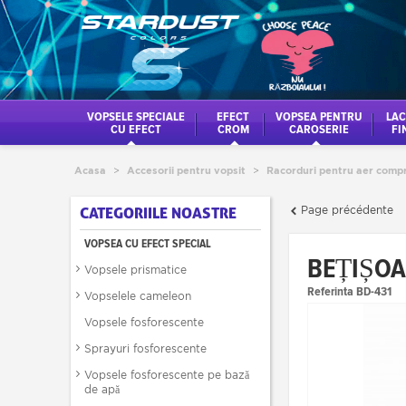
VOPSELE SPECIALE
EFECT
VOPSEA PENTRU
LAC
CU EFECT
CROM
CAROSERIE
FI
Acasa
>
Accesorii pentru vopsit
>
Racorduri pentru aer comp
Page précédente
CATEGORIILE NOASTRE
VOPSEA CU EFECT SPECIAL
BEȚIȘOA
Vopsele prismatice
Referinta
BD-431
Vopselele cameleon
Vopsele fosforescente
Sprayuri fosforescente
Vopsele fosforescente pe bază
de apă