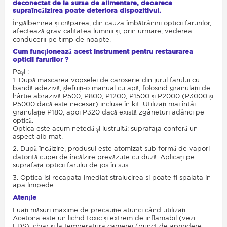
deconectat de la sursa de alimentare, deoarece
supraîncălzirea poate deteriora dispozitivul.
Îngălbenirea și crăparea, din cauza îmbătrânirii opticii farurilor,
afectează grav calitatea luminii și, prin urmare, vederea
conducerii pe timp de noapte.
Cum funcționează acest instrument pentru restaurarea
opticii farurilor ?
Pași :
1. După mascarea vopselei de caroserie din jurul farului cu
bandă adezivă, șlefuiți-o manual cu apă, folosind granulații de
hârtie abrazivă P500, P800, P1200, P1500 și P2000 (P3000 și
P5000 dacă este necesar) incluse în kit. Utilizați mai întâi
granulație P180, apoi P320 dacă există zgârieturi adânci pe
optică.
Optica este acum netedă și lustruită: suprafața conferă un
aspect alb mat.
2. După încălzire, produsul este atomizat sub formă de vapori
datorită cupei de încălzire prevăzute cu duză. Aplicați pe
suprafața opticii farului de jos în sus.
3. Optica isi recapata imediat stralucirea si poate fi spalata in
apa limpede.
Atenţie
Luați măsuri maxime de precauție atunci când utilizați :
Acetona este un lichid toxic și extrem de inflamabil (vezi
FDS), chiar și la temperatura camerei (punct de aprindere :