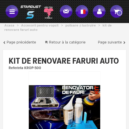
0
Acasa
>
Accesorii pentru vopsit
>
polisare și lustruire
>
kit de
renovare faruri auto
Page précédente
Retour à la catégorie
Page suivante
KIT DE RENOVARE FARURI AUTO
Referinta
KROP-500