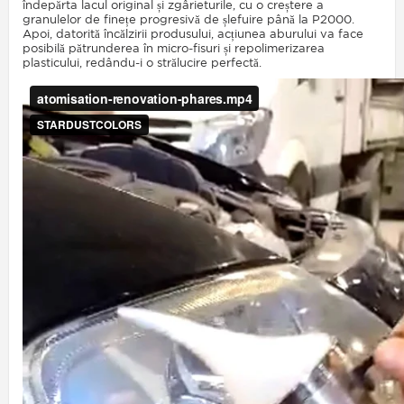
îndepărta lacul original și zgârieturile, cu o creștere a
granulelor de finețe progresivă de șlefuire până la P2000.
Apoi, datorită încălzirii produsului, acțiunea aburului va face
posibilă pătrunderea în micro-fisuri și repolimerizarea
plasticului, redându-i o strălucire perfectă.