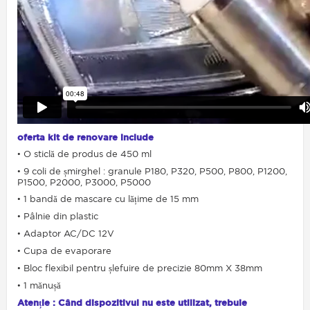
oferta kit de renovare include
• O sticlă de produs de 450 ml
• 9 coli de șmirghel : granule P180, P320, P500, P800, P1200,
P1500, P2000, P3000, P5000
• 1 bandă de mascare cu lățime de 15 mm
• Pâlnie din plastic
• Adaptor AC/DC 12V
• Cupa de evaporare
• Bloc flexibil pentru șlefuire de precizie 80mm X 38mm
• 1 mănușă
Atenție : Când dispozitivul nu este utilizat, trebuie