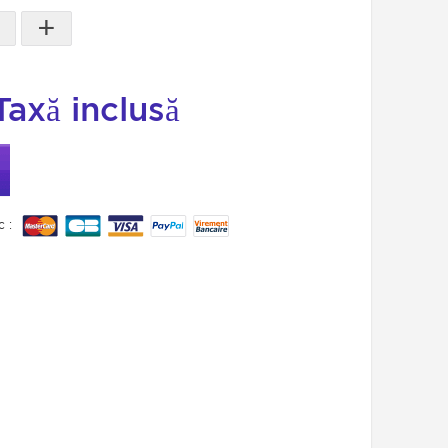
+
Taxă inclusă
c :