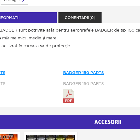
NFORMATII
COMENTARII(0)
BADGER sunt potrivite atât pentru aerografele BADGER de tip 100 cât 
în mărime mică, medie şi mare.
 ac livrat în carcasa sa de protecţie
RTS
BADGER 150 PARTS
RTS
BADGER 150 PARTS
ACCESORII