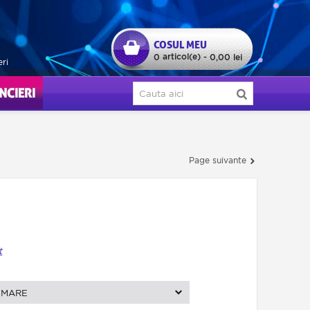
COSUL MEU
articol(e)
0
-
0,00 lei
eri
ERI
Page suivante
t
MARE