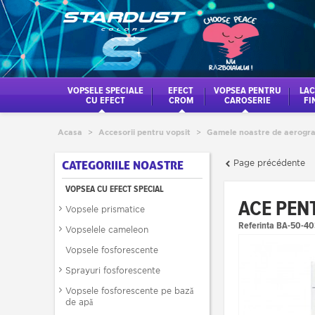
VOPSELE SPECIALE
EFECT
VOPSEA PENTRU
LAC
CU EFECT
CROM
CAROSERIE
FI
Acasa
>
Accesorii pentru vopsit
>
Gamele noastre de aerogra
Page précédente
CATEGORIILE NOASTRE
VOPSEA CU EFECT SPECIAL
ACE PEN
Vopsele prismatice
Referinta
BA-50-40
Vopselele cameleon
Vopsele fosforescente
Sprayuri fosforescente
Vopsele fosforescente pe bază
de apă