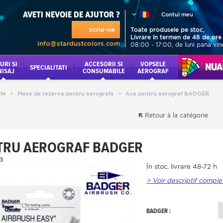
AVETI NEVOIE DE AJUTOR ?
Contul meu
scrie-ne
Toate produsele pe stoc,
Livrare în termen de 48 de ore
info@stardustcolors.com
08:00 - 17:00, de luni pana vin
URI SI
ACCESORII SI
VOPSELE
NUANCI
SPECIALITATI
NISAJ
CONSUMABILE
AEROGRAF
fe
>
Piese de rezerva pentru aerografe
>
Ace pentru aerograf BADGER
Retour à la catégorie
TRU AEROGRAF BADGER
3
În stoc, livrare 48-72 h
> Voir descriptif comple
BADGER :