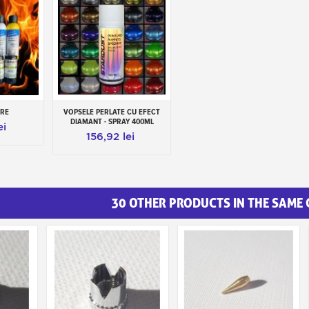
IRE
VOPSELE PERLATE CU EFECT
os
Adauga in cos
DIAMANT - SPRAY 400ML
ei
156,92 lei
30 OTHER PRODUCTS IN THE SAME