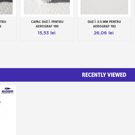
NTRU
CAPAC DUZĂ PENTRU
DUZĂ 0.5 MM PENTRU
Add to cart
Add to cart
2
AEROGRAF 180
AEROGRAF 182
15,53 lei
26,06 lei
RECENTLY VIEWED