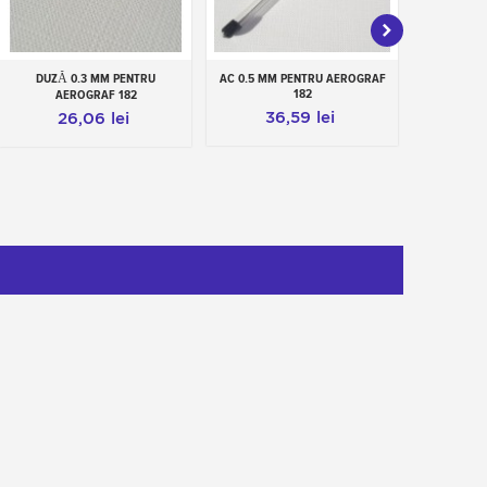
DUZĂ 0.3 MM PENTRU
AC 0.5 MM PENTRU AEROGRAF
AC 0.3 MM
Add to cart
Add to cart
Add
182
AEROGRAF 182
36,59 lei
3
26,06 lei