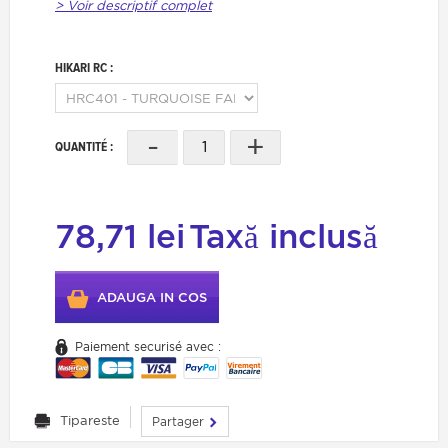
> Voir descriptif complet
HIKARI RC :
-
+
QUANTITÉ :
78,71 lei
Taxă inclusă
ADAUGA IN COS
Paiement securisé avec :
Tipareste
Partager