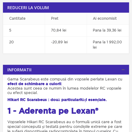
REDUCERI LA VOLUM
Cantitate
Pret
Ai economisit
5
70,84 lei
Pana la 39,36 lei
20
-20,89 lei
Pana la 1 992,00
lei
INFORMATII
Gama Scarabeus este compusă din vopsele perlate Lexan cu
efect de schimbare a culorii
.
Acestea sunt ceea ce numim în lumea modelelor RC vopsele
cu efect special.
Hikari RC Scarabeus : două particularități esențiale.
1 - Aderenta pe Lexan®
Vopselele Hikari RC Scarabeus au o formulă unică care a fost
special concepută și testată pentru condițiile extreme pe care
le suferă dispozitivele radiocontrolate în timpul curselor. Cu