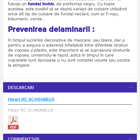
folosiți un
fundal închis
, de preferință negru. Cu toate
acestea, este posibil să se obțină variații de culoare utilizând
orice alt tip de culoare de fundal neclară, cum ar fi roșu,
bleumarin, verde...
Prevenirea delaminarii :
În timpul lucrărilor decorative de mascare, sau tăiere, dar și
pentru a asigura o aderență infailabilă între diferitele straturi
de vopsea și plastic, este important să se suprapună straturile
de vopsea, urmărindu-le rapid, adică în timpul în care
vopselele sunt lipicioase și nu sunt complet uscate sau uscate
la atingere.
DESCARCARI
Hikari RC SCARABEUS
Hikari RC SCARABEUS
COMMENTS(0)