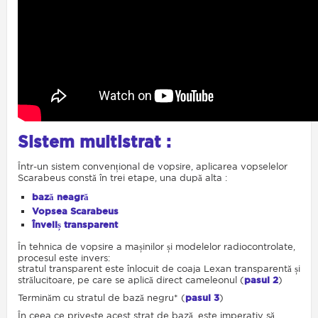
Sistem multistrat :
Într-un sistem convențional de vopsire, aplicarea vopselelor
Scarabeus constă în trei etape, una după alta :
bază neagră
Vopsea Scarabeus
Înveliș transparent
În tehnica de vopsire a mașinilor și modelelor radiocontrolate,
procesul este invers:
stratul transparent este înlocuit de coaja Lexan transparentă și
strălucitoare, pe care se aplică direct cameleonul (
pasul 2
)
Terminăm cu stratul de bază negru* (
pasul 3
)
În ceea ce privește acest strat de bază, este imperativ să