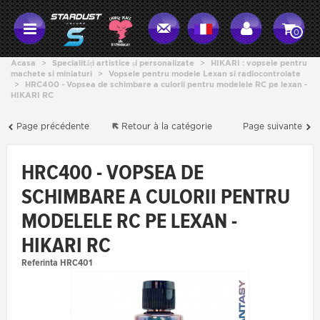
0
Acasa
>
Specialități artistice și personalizate
>
HIKARI : vopsele pentru
machete si miniaturi
>
Vopsele pentru modele Lexan si radiocontrolate
>
HRC400 - Vopsea de schimbare a culorii pentru modelele RC pe lexan -
HIKARI RC
Page précédente
Retour à la catégorie
Page suivante
HRC400 - VOPSEA DE
SCHIMBARE A CULORII PENTRU
MODELELE RC PE LEXAN -
HIKARI RC
Referinta
HRC401