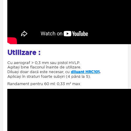
Utilizare :
Cu aerograf > 0,3 mm sau pistol HVLP.
Agitați bine flaconul înainte de utilizare.
Diluați doar dacă este necesar, cu
diluant HRC101
.
Aplicați în straturi foarte subțiri (4 până la 5).
Randament pentru 60 ml: 0,33 m² max