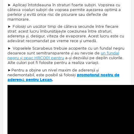
► Aplicați întotdeauna în straturi foarte subțiri. Vopsirea cu
câteva voaluri subțiri de vopsea permite așezarea optimă a
perlelor și evită orice risc de picurare sau defecte de
marmorare.
► Folosiți un uscător timp de câteva secunde între fiecare
strat: acest lucru îmbunătățește coeziunea între straturi,
aderența și, desigur, viteza de evaporare. Acest lucru este cu
adevărat recomandat pe vreme rece și umedă.
► Vopselele Scarabeus trebuie acoperite cu un fundal negru
deoarece sunt semitransparente și au nevoie de
un fundal
negru și opac HRC001 pentru
a-și dezvălui pe deplin culorile.
Alte culori pot fi folosite pentru a realiza variații.
►Pentru a obține un nivel maxim de aderență și
nedemontabil, este posibil să folosiți
promotorul nostru de
aderență pentru Lexan
.