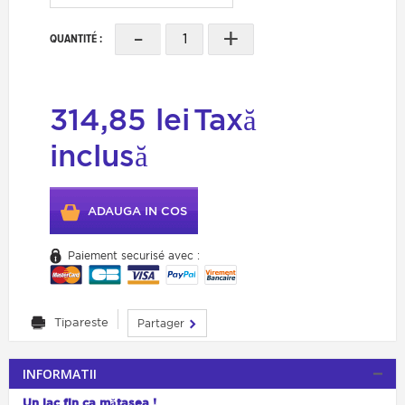
-
+
QUANTITÉ :
314,85 lei
Taxă
inclusă
ADAUGA IN COS
Paiement securisé avec :
Tipareste
Partager
INFORMATII
Un lac fin ca mătasea !