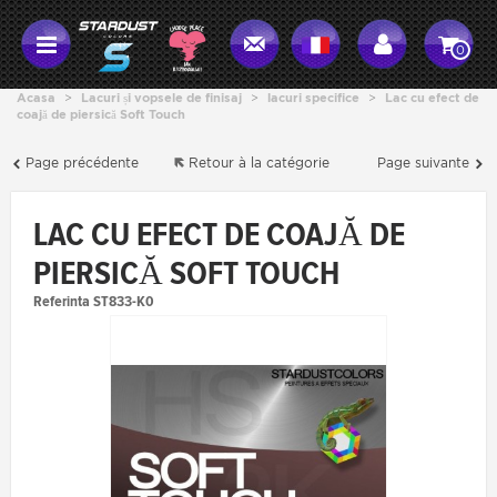
0
Acasa
>
Lacuri și vopsele de finisaj
>
lacuri specifice
>
Lac cu efect de
coajă de piersică Soft Touch
Page précédente
Retour à la catégorie
Page suivante
LAC CU EFECT DE COAJĂ DE
PIERSICĂ SOFT TOUCH
Referinta
ST833-K0