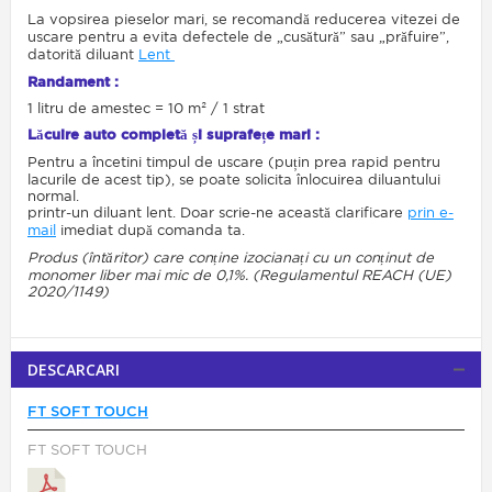
La vopsirea pieselor mari, se recomandă reducerea vitezei de
uscare pentru a evita defectele de „cusătură” sau „prăfuire”,
datorită diluant
Lent
Randament :
1 litru de amestec = 10 m² / 1 strat
Lăcuire auto completă și suprafețe mari :
Pentru a încetini timpul de uscare (puțin prea rapid pentru
lacurile de acest tip), se poate solicita înlocuirea diluantului
normal.
printr-un diluant lent. Doar scrie-ne această clarificare
prin e-
mail
imediat după comanda ta.
Produs (întăritor) care conține izocianați cu un conținut de
monomer liber mai mic de 0,1%. (Regulamentul REACH (UE)
2020/1149)
DESCARCARI
FT SOFT TOUCH
FT SOFT TOUCH