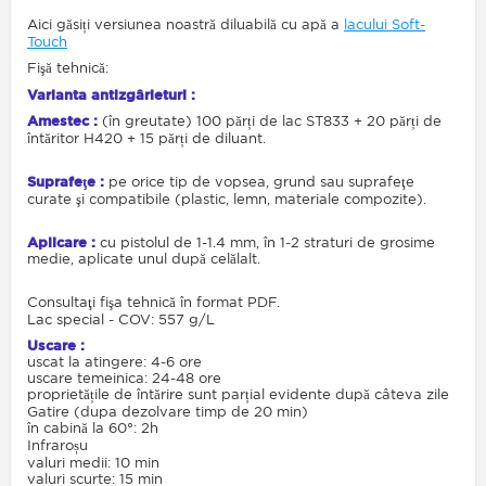
Aici găsiți versiunea noastră diluabilă cu apă a
lacului Soft-
Touch
Fişă tehnică:
Varianta antizgârieturi :
Amestec :
(în greutate) 100 părți de lac ST833 + 20 părți de
întăritor H420 + 15 părți de diluant.
Suprafeţe :
pe orice tip de vopsea, grund sau suprafeţe
curate şi compatibile (plastic, lemn, materiale compozite).
Aplicare :
cu pistolul de 1-1.4 mm, în 1-2 straturi de grosime
medie, aplicate unul după celălalt.
Consultaţi fişa tehnică în format PDF.
Lac special - COV: 557 g/L
Uscare :
uscat la atingere: 4-6 ore
uscare temeinica: 24-48 ore
proprietățile de întărire sunt parțial evidente după câteva zile
Gatire (dupa dezolvare timp de 20 min)
în cabină la 60°: 2h
Infraroșu
valuri medii: 10 min
valuri scurte: 15 min