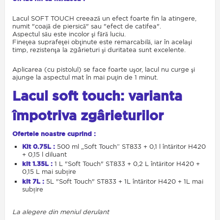
Lacul SOFT TOUCH creează un efect foarte fin la atingere,
numit "coajă de piersică" sau "efect de catifea".
Aspectul său este incolor şi fără luciu.
Fineţea suprafeţei obţinute este remarcabilă, iar în acelaşi
timp, rezistenţa la zgârieturi şi duritatea sunt excelente.
Aplicarea (cu pistolul) se face foarte uşor, lacul nu curge şi
ajunge la aspectul mat în mai puţin de 1 minut.
Lacul soft touch: varianta
împotriva zgârieturilor
Ofertele noastre cuprind :
Kit 0.75L :
500 ml „Soft Touch” ST833 + 0,1 l întăritor H420
+ 0,15 l diluant
kit 1.35L :
1 L "Soft Touch" ST833 + 0,2 L întăritor H420 +
0,15 L mai subțire
kit 7L :
5L "Soft Touch" ST833 + 1L întăritor H420 + 1L mai
subțire
La alegere din meniul derulant