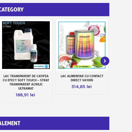
 CATEGORY
LAC TRANSPARENT DE CATIFEA
LAC ALIMENTAR CU CONTACT
LAC TRANS
Add to cart
Add to cart
Add
CU EFECT SOFT TOUCH – STRAT
DIRECT VA1005
A N
TRANSPARENT ACRILIC
314,85 lei
31
ULTRAMAT
188,91 lei
ALEMENT