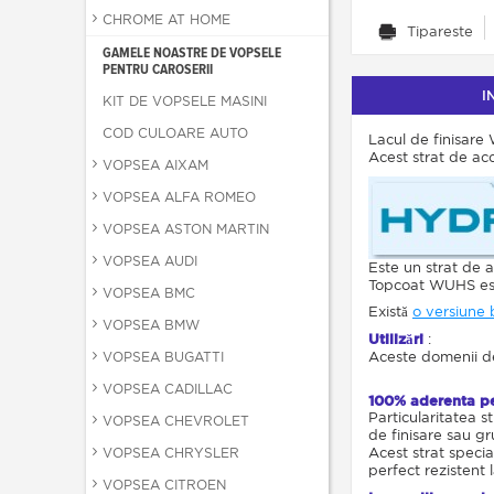
CHROME AT HOME
Tipareste
GAMELE NOASTRE DE VOPSELE
PENTRU CAROSERII
I
KIT DE VOPSELE MASINI
COD CULOARE AUTO
Lacul de finisare
Acest strat de aco
VOPSEA AIXAM
VOPSEA ALFA ROMEO
VOPSEA ASTON MARTIN
VOPSEA AUDI
Este un strat de 
Topcoat WUHS este 
VOPSEA BMC
Există
o versiune 
VOPSEA BMW
Utilizări
:
VOPSEA BUGATTI
Aceste domenii de 
VOPSEA CADILLAC
100% aderenta p
Particularitatea s
VOPSEA CHEVROLET
de finisare sau gr
VOPSEA CHRYSLER
Acest strat specia
perfect rezistent 
VOPSEA CITROEN