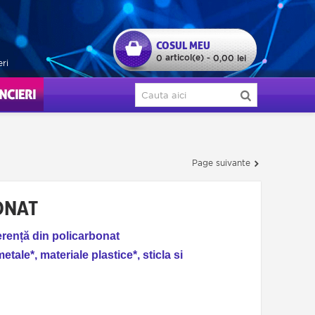
COSUL MEU
articol(e)
0
-
0,00 lei
eri
ERI
Page suivante
ONAT
erență din policarbonat
etale*, materiale plastice*, sticla si