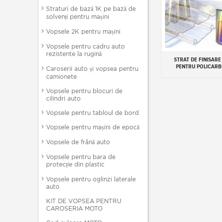
Straturi de bază 1K pe bază de
solvenți pentru mașini
Vopsele 2K pentru mașini
Vopsele pentru cadru auto
rezistente la rugină
STRAT DE FINISAR
Add to cart
PENTRU POLICAR
Caroserii auto și vopsea pentru
camionete
Vopsele pentru blocuri de
cilindri auto
Vopsele pentru tabloul de bord
Vopsele pentru mașini de epocă
Vopsele de frână auto
Vopsele pentru bara de
protecție din plastic
Vopsele pentru oglinzi laterale
auto
KIT DE VOPSEA PENTRU
CAROSERIA MOTO