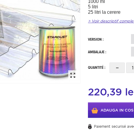
1000 ml
5 litri
25 litri la cerere
> Voir descriptif comple
VERSION :
AMBALAJE :
-
QUANTITÉ :
220,39 le
ADAUGA IN COS
Paiement securisé ave