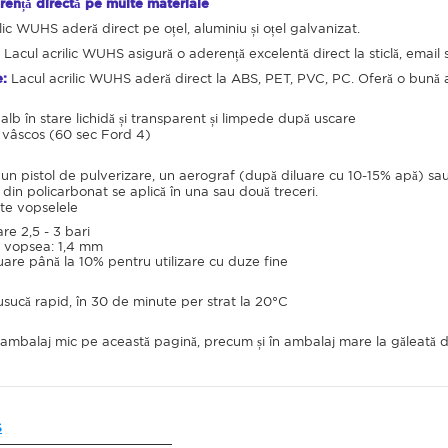
erență directă pe multe materiale
lic WUHS aderă direct pe oțel, aluminiu și oțel galvanizat.
Lacul acrilic WUHS asigură o aderență excelentă direct la sticlă, email
e:
Lacul acrilic WUHS aderă direct la ABS, PET, PVC, PC. Oferă o bună 
alb în stare lichidă și transparent și limpede după uscare
r vâscos (60 sec Ford 4)
u un pistol de pulverizare, un aerograf (după diluare cu 10-15% apă) sau 
e din policarbonat se aplică în una sau două treceri.
te vopselele
re 2,5 - 3 bari
e vopsea: 1,4 mm
luare până la 10% pentru utilizare cu duze fine
sucă rapid, în 30 de minute per strat la 20°C
n ambalaj mic pe această pagină, precum și în ambalaj mare la găleată 
S