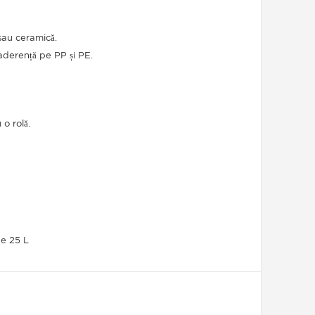
 sau ceramică.
aderență pe PP și PE.
o rolă.
de 25 L