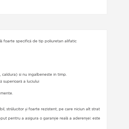
 foarte specifică de tip poliuretan alifatic
, caldura) si nu ingalbeneste in timp.
ță superioară a luciului
pamente.
ibil, strălucitor și foarte rezistent, pe care niciun alt strat
eput pentru a asigura o garanție reală a aderenței: este