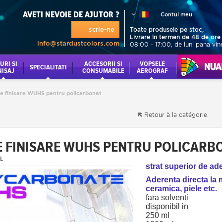
AVETI NEVOIE DE AJUTOR ?
Contul meu
scrie-ne
Toate produsele pe stoc,
Livrare în termen de 48 de ore
info@stardustcolors.com
08:00 - 17:00, de luni pana vin
URI SI
ACCESORII SI
VOPSELE
NUANCI
SPECIALITATI
NISAJ
CONSUMABILE
AEROGRAF
de finisare WUHS pentru policarbonat
Retour à la catégorie
E FINISARE WUHS PENTRU POLICARB
L
strat superior de ad
Aderenta directa la m
ceramica, piele etc.
fara solventi
disponibil in
250 ml