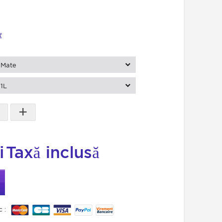
t
Mate
1L
+
i
Taxă inclusă
c :