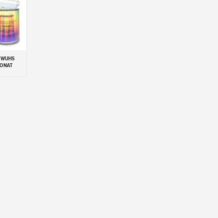
E WUHS
BONAT