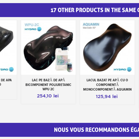
17 OTHER PRODUCTS IN THE SAME
 DE APA
LAC PE BAZĂ DE APĂ
LACUL BAZAT PE APĂ CU O
Add to cart
Add to cart
0
BICOMPONENT POLIURETANIC
COMPONENTĂ
WPU 2C
MONOCOMPONENTĂ AQUAMIN
254,10 lei
125,94 lei
NOUS VOUS RECOMMANDONS ÉG