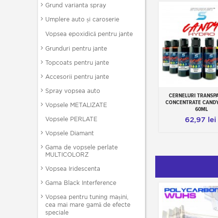
Grund varianta spray
Umplere auto și caroserie
Vopsea epoxidică pentru jante
Grunduri pentru jante
Topcoats pentru jante
Accesorii pentru jante
Spray vopsea auto
CERNELURI TRANSP
Add to cart
CONCENTRATE CAND
Vopsele METALIZATE
60ML
Vopsele PERLATE
62,97 lei
Vopsele Diamant
Gama de vopsele perlate
MULTICOLORZ
Vopsea Iridescenta
Gama Black Interference
Vopsea pentru tuning mașini,
cea mai mare gamă de efecte
speciale