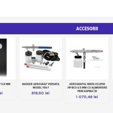
ACCESORII
P 0.8 MM
BADGER AEROGRAF VERSATIL
AEROGRAFUL IWATA ECLIPSE
os
Adauga in cos
Adauga in cos
MODEL 150-7
HP-BCS 0.5 MM CU ALIMENTARE
PRIN ASPIRAȚIE
ei
818,60 lei
1 070,48 lei