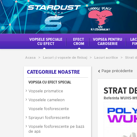
VOPSELE SPECIALE
EFECT
VOPSEA PENTRU
LAC
CU EFECT
CROM
CAROSERIE
FI
Acasa
>
Lacuri și vopsele de finisaj
>
Lacuri acrilice
>
Strat 
Page précédente
CATEGORIILE NOASTRE
VOPSEA CU EFECT SPECIAL
STRAT D
Vopsele prismatice
Referinta
WUHS-M1
Vopselele cameleon
Vopsele fosforescente
Sprayuri fosforescente
Vopsele fosforescente pe bază
de apă