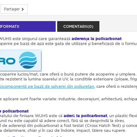
Partager
NFORMATII
COMENTARII(0)
 WUHS este singurul care garantează
aderența la policarbonat
perire pe bază de apă este gata de utilizare și beneficiază de o formulă
acoperire lucios/mat, care oferă o bună putere de acoperire și umplere.
rezistent la lumina soarelui si UV, la conditiile exterioare (ploaie, frig
bicomponentă pe bază de solvenți din poliuretan
, care oferă o rezisten
aplicare sunt foarte variate: industrie, decorațiuni, arhitectură, echi
e policarbonat
tratului de finisare WUHS este că
aderă la policarbonat
, un plastic flex
und nu este capabil să adere corect, fără să se desprindă la stres.
l de aderență din policarbonat a fost testat (Cross Hatch Test) și conc
la delaminare, chiar și în caz de îndoire, impact, tăiere sau rupere.