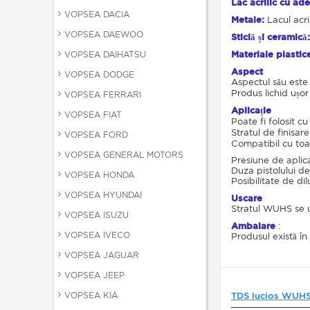
Lac acrilic cu ad
VOPSEA DACIA
Metale:
Lacul acri
VOPSEA DAEWOO
Sticlă și ceramică:
VOPSEA DAIHATSU
Materiale plastic
Aspect
VOPSEA DODGE
Aspectul său este 
Produs lichid ușo
VOPSEA FERRARI
Aplicație
VOPSEA FIAT
Poate fi folosit c
Stratul de finisar
VOPSEA FORD
Compatibil cu toa
VOPSEA GENERAL MOTORS
Presiune de aplica
Duza pistolului d
VOPSEA HONDA
Posibilitate de di
VOPSEA HYUNDAI
Uscare
Stratul WUHS se u
VOPSEA ISUZU
Ambalare
:
VOPSEA IVECO
Produsul există î
VOPSEA JAGUAR
VOPSEA JEEP
VOPSEA KIA
TDS lucios WUH