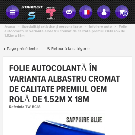
0
Acasa
>
Specialități artistice și personalizate
>
Infoliere auto
>
Folie
autocolantă în varianta albastru cromat de calitate premiul OEM rolă de
1.52m x 18m
Page précédente
Retour à la catégorie
FOLIE AUTOCOLANTĂ ÎN
VARIANTA ALBASTRU CROMAT
DE CALITATE PREMIUL OEM
ROLĂ DE 1.52M X 18M
Referinta
TW-BC18