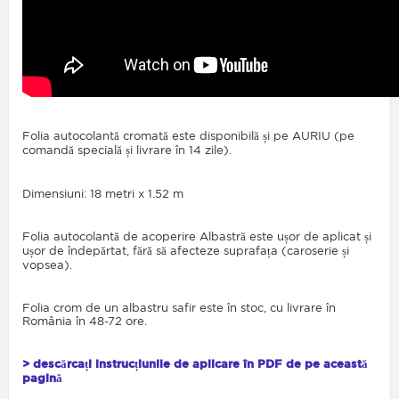
Folia autocolantă cromată este disponibilă și pe AURIU (pe
comandă specială și livrare în 14 zile).
Dimensiuni: 18 metri x 1.52 m
Folia autocolantă de acoperire Albastră este ușor de aplicat și
ușor de îndepărtat, fără să afecteze suprafața (caroserie și
vopsea).
Folia crom de un albastru safir este în stoc, cu livrare în
România în 48-72 ore.
> descărcați instrucțiunile de aplicare în PDF de pe această
pagină