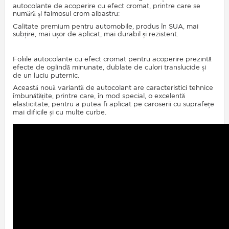
autocolante de acoperire cu efect cromat, printre care se
numără și faimosul crom albastru:
Calitate premium pentru automobile, produs în SUA, mai
subțire, mai ușor de aplicat, mai durabil și rezistent.
Foliile autocolante cu efect cromat pentru acoperire prezintă
efecte de oglindă minunate, dublate de culori translucide și
de un luciu puternic.
Această nouă variantă de autocolant are caracteristici tehnice
îmbunătățite, printre care, în mod special, o excelentă
elasticitate, pentru a putea fi aplicat pe caroserii cu suprafețe
mai dificile și cu multe curbe.