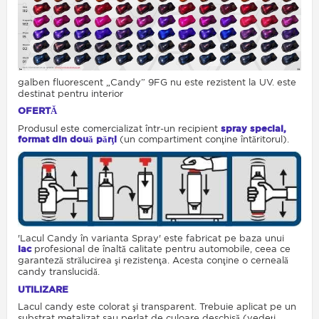
galben fluorescent „Candy” 9FG nu este rezistent la UV. este
destinat pentru interior
OFERTĂ
Produsul este comercializat într-un recipient
spray special,
format din două părţi
(un compartiment conţine întăritorul).
'
Lacul Candy în varianta Spray' este fabricat pe baza unui
lac
profesional de înaltă calitate pentru automobile, ceea ce
garanteză strălucirea şi rezistenţa
. Acesta conţine o cerneală
candy translucidă.
UTILIZARE
Lacul candy este colorat şi transparent. Trebuie aplicat pe un
substrat metalizat sau perlat de culoare deschisă (vedeţi