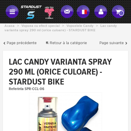
0
Acasa
>
Vopsea cu efect special
>
Vopselele Candy
>
Lac candy
varianta spray 290 ml (orice culoare) - STARDUST BIKE
Page précédente
Retour à la catégorie
Page suivante
LAC CANDY VARIANTA SPRAY
290 ML (ORICE CULOARE) -
STARDUST BIKE
Referinta
SPR-CCL-06