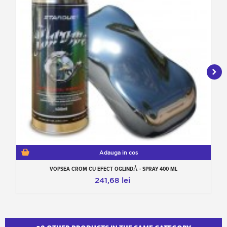
Adauga in cos
VOPSEA CROM CU EFECT OGLINDĂ - SPRAY 400 ML
V
241,68 lei