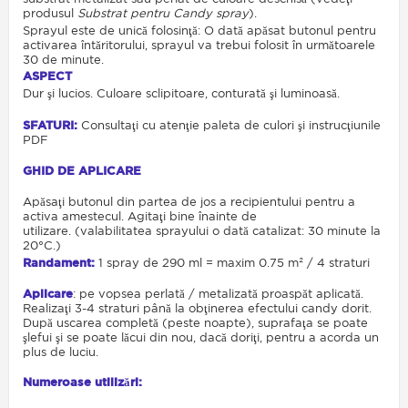
produsul
Substrat pentru Candy spray
).
Sprayul este de unică folosinţă:
O dată apăsat butonul pentru
activarea întăritorului, sprayul va trebui folosit în următoarele
30 de minute
.
ASPECT
Dur şi lucios. Culoare sclipitoare, conturată şi luminoasă.
SFATURI:
Consultaţi cu atenţie paleta de culori şi instrucţiunile
PDF
GHID DE APLICARE
Apăsaţi butonul din partea de jos a recipientului pentru a
activa amestecul. Agitaţi bine înainte de
utilizare. (valabilitatea sprayului o dată catalizat: 30 minute la
20°C.)
Randament:
1 spray de 290 ml = maxim 0.75 m² / 4 straturi
Aplicare
:
pe vopsea perlată / metalizată proaspăt aplicată.
Realizaţi 3-4 straturi până la obţinerea efectului candy dorit.
După uscarea completă (peste noapte), suprafaţa se poate
şlefui şi se poate lăcui din nou, dacă doriţi, pentru a acorda un
plus de luciu.
Numeroase utilizări: