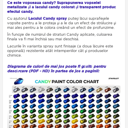
Ce este vopseaua candy? S
uprapunerea vopselei
metalizate şi a lacului candy colorat şi transparent produc
efectul candy.
Cu ajutorul
Lacului Candy spray
puteţi lăcui suprafeţele
vopsite pentru a le proteja şi a le da un efect de strălucire şi
mai ales pentru a le colora creând un efect de profunzime.
În funcţie de numărul de straturi Candy aplicate, culoarea
finala va fi mai închisă sau mai deschisă.
Lacurile în varianta spray sunt finisaje (a doua lăcuire este
opţională) rezistente atât intemperiilor cât şi produselor
chimice.
Diagrama de culori de mai jos poate fi găsită pentru
descărcare (PDF - HD) în partea de jos a paginii: