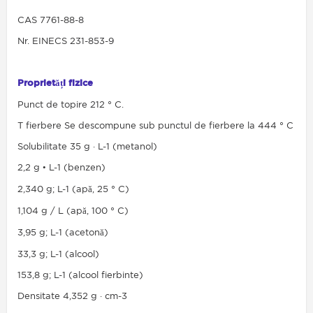
CAS 7761-88-8
Nr. EINECS 231-853-9
Proprietăți fizice
Punct de topire 212 ° C.
T fierbere Se descompune sub punctul de fierbere la 444 ° C
Solubilitate 35 g · L-1 (metanol)
2,2 g • L-1 (benzen)
2,340 g; L-1 (apă, 25 ° C)
1,104 g / L (apă, 100 ° C)
3,95 g; L-1 (acetonă)
33,3 g; L-1 (alcool)
153,8 g; L-1 (alcool fierbinte)
Densitate 4,352 g · cm-3