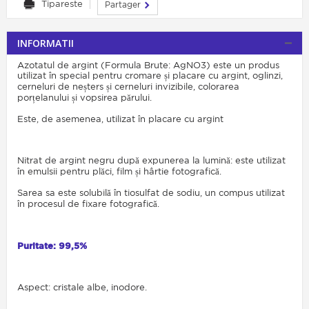
Tipareste
Partager
INFORMATII
Azotatul de argint (Formula Brute: AgNO3) este un produs
utilizat în special pentru cromare și placare cu argint, oglinzi,
cerneluri de neșters și cerneluri invizibile, colorarea
porțelanului și vopsirea părului.
Este, de asemenea, utilizat în placare cu argint
Nitrat de argint negru după expunerea la lumină: este utilizat
în emulsii pentru plăci, film și hârtie fotografică.
Sarea sa este solubilă în tiosulfat de sodiu, un compus utilizat
în procesul de fixare fotografică.
Puritate: 99,5%
Aspect: cristale albe, inodore.