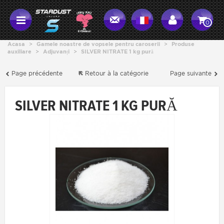
0
Acasa
>
Gamele noastre de vopsele pentru caroserii
>
Produse
auxiliare
>
Adjuvanți
>
SILVER NITRATE 1 kg pură
Page précédente
Retour à la catégorie
Page suivante
SILVER NITRATE 1 KG PURĂ