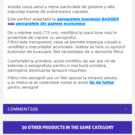
Acesta usucă aerul și reține particulele de grăsime și alte
impurități înainte de pulverizarea vopselei.
Este perfect adaptabil la
aerografele brandului BADGER
sau
aerografele din gamele economice
De o mărime mică (7.5 cm), minifiltrul își joacă bine rolul în
proiectele de vopsire cu aerograful.
Filtrul este transparent, ceea ce permite inspecția vizuală a
umidității și impurităților acumulate. Golirea se face cu ajutorul
butonului de evacuare, fără necesitatea de a demonta filtrul.
Confortabil la prindere, acest minifiltru de aer are rol de
extensie a aerografului pentru o mai bună prindere,
permițând diminuarea tensiunii mușchilor.
Filtrul mini aerograf are un filet special la intrarea aerului
și ar trebui să se conecteze numai la acest
tip de furtun
pentru aerograf
COMMENTS(0)
30 OTHER PRODUCTS IN THE SAME CATEGORY