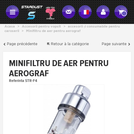
0
Acasa
>
Accesorii pentru vopsit
>
accesorii și consumabile pentru
caroserii
>
Minifiltru de aer pentru aerograf
Page précédente
Retour à la catégorie
Page suivante
MINIFILTRU DE AER PENTRU
AEROGRAF
Referinta
STR-F4